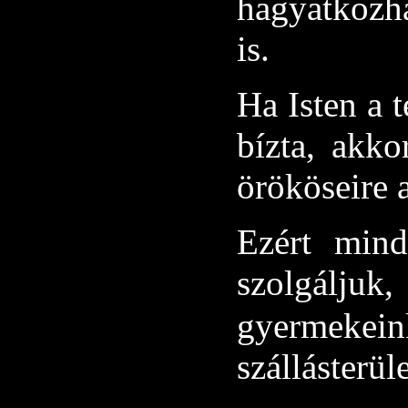
hagyatkozh
is.
Ha Isten a 
bízta, akko
örököseire 
Ezért mind
szolgáljuk,
gyermeke
szállásterül