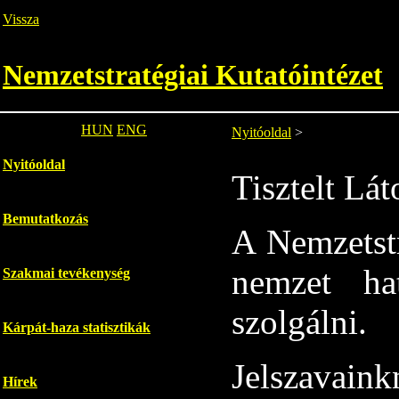
Vissza
Nemzetstratégiai Kutatóintézet
HUN
ENG
Nyitóoldal
>
Nyitóoldal
Tisztelt Lát
Bemutatkozás
A Nemzetstr
nemzet hat
Szakmai tevékenység
szolgálni.
Kárpát-haza statisztikák
Jelszavaink
Hírek