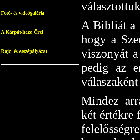
választottuk
Fotó- és videógaléria
A Bibliát a
A Kárpát-haza Őrei
hogy a Szen
viszonyát a
Rajz- és esszépályázat
pedig az e
válaszaként
Mindez arr
két értékre 
felelőssé