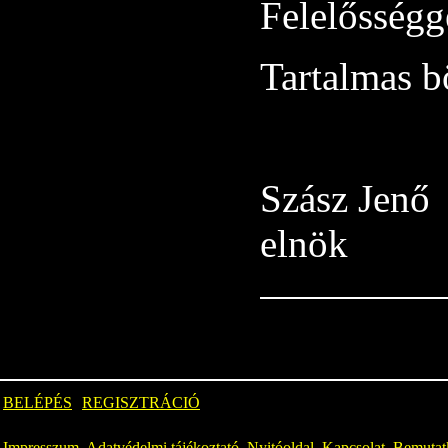
Felelősségg
Tartalmas b
Szász Jenő
elnök
BELÉPÉS
REGISZTRÁCIÓ
Impresszum
,
Adatvédelmi tájékoztató
,
Nyitóoldal
,
Kapcsolat
,
Bemutat