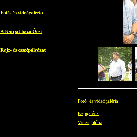
Fotó- és videógaléria
A Kárpát-haza Őrei
Rajz- és esszépályázat
Fotó- és videógaléria
Képgaléria
Videogaléria