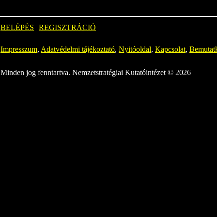
BELÉPÉS
REGISZTRÁCIÓ
Impresszum
,
Adatvédelmi tájékoztató
,
Nyitóoldal
,
Kapcsolat
,
Bemutat
Minden jog fenntartva. Nemzetstratégiai Kutatóintézet © 2026