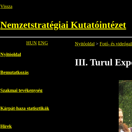
Vissza
Nemzetstratégiai Kutatóintézet
HUN
ENG
Nyitóoldal
>
Fotó- és videógal
Nyitóoldal
III. Turul Ex
Bemutatkozás
Szakmai tevékenység
Kárpát-haza statisztikák
Hírek