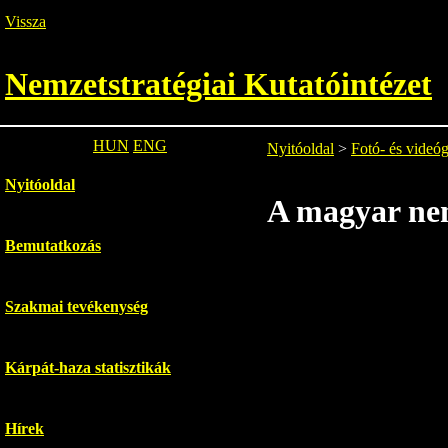
Vissza
Nemzetstratégiai Kutatóintézet
HUN
ENG
Nyitóoldal
>
Fotó- és videóg
Nyitóoldal
A magyar nemz
Bemutatkozás
Szakmai tevékenység
Kárpát-haza statisztikák
Hírek