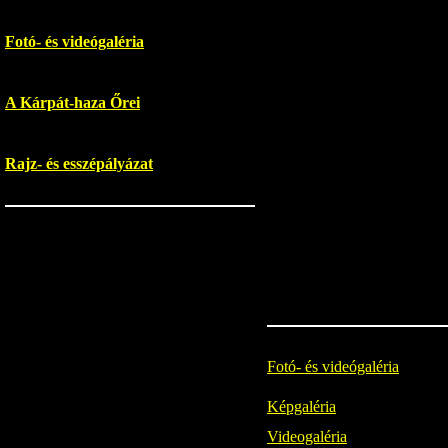
Fotó- és videógaléria
A Kárpát-haza Őrei
Rajz- és esszépályázat
Fotó- és videógaléria
Képgaléria
Videogaléria