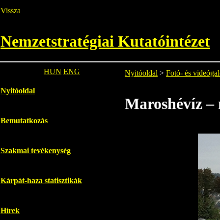
Vissza
Nemzetstratégiai Kutatóintézet
HUN
ENG
Nyitóoldal
>
Fotó- és videógal
Nyitóoldal
Maroshévíz – 
Bemutatkozás
Szakmai tevékenység
Kárpát-haza statisztikák
Hírek