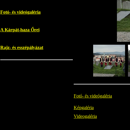
Fotó- és videógaléria
A Kárpát-haza Őrei
Rajz- és esszépályázat
Fotó- és videógaléria
Képgaléria
Videogaléria