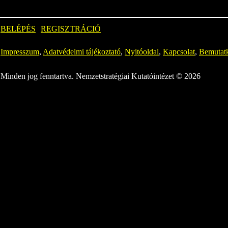
BELÉPÉS
REGISZTRÁCIÓ
Impresszum
,
Adatvédelmi tájékoztató
,
Nyitóoldal
,
Kapcsolat
,
Bemutat
Minden jog fenntartva. Nemzetstratégiai Kutatóintézet © 2026