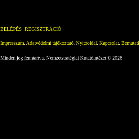
BELÉPÉS
REGISZTRÁCIÓ
Impresszum
,
Adatvédelmi tájékoztató
,
Nyitóoldal
,
Kapcsolat
,
Bemutat
Minden jog fenntartva. Nemzetstratégiai Kutatóintézet © 2026