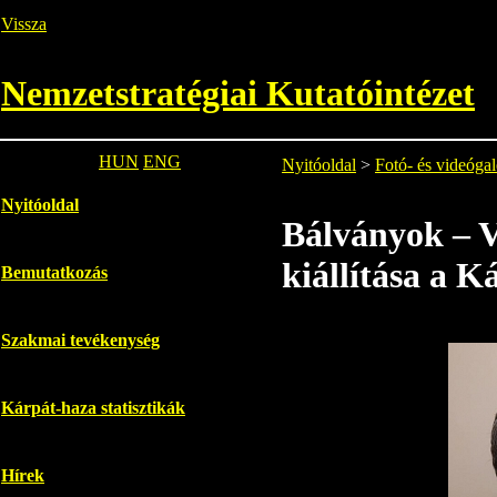
Vissza
Nemzetstratégiai Kutatóintézet
HUN
ENG
Nyitóoldal
>
Fotó- és videógal
Nyitóoldal
Bálványok – V
kiállítása a 
Bemutatkozás
Szakmai tevékenység
Kárpát-haza statisztikák
Hírek