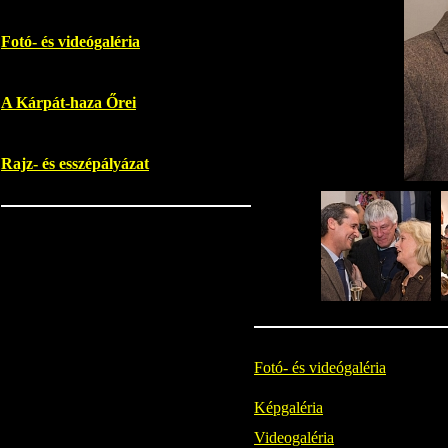
Fotó- és videógaléria
A Kárpát-haza Őrei
Rajz- és esszépályázat
Fotó- és videógaléria
Képgaléria
Videogaléria