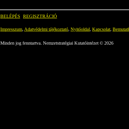
BELÉPÉS
REGISZTRÁCIÓ
Impresszum
,
Adatvédelmi tájékoztató
,
Nyitóoldal
,
Kapcsolat
,
Bemutat
Minden jog fenntartva. Nemzetstratégiai Kutatóintézet © 2026