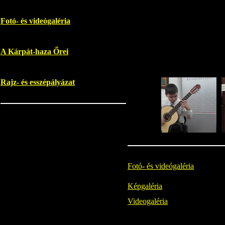
Fotó- és videógaléria
A Kárpát-haza Őrei
Rajz- és esszépályázat
Fotó- és videógaléria
Képgaléria
Videogaléria