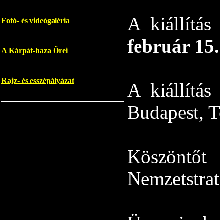
A kiállítá
Fotó- és videógaléria
február 15.
A Kárpát-haza Őrei
Rajz- és esszépályázat
A kiállítás
Budapest, T
Köszönt
Nemzetstrat