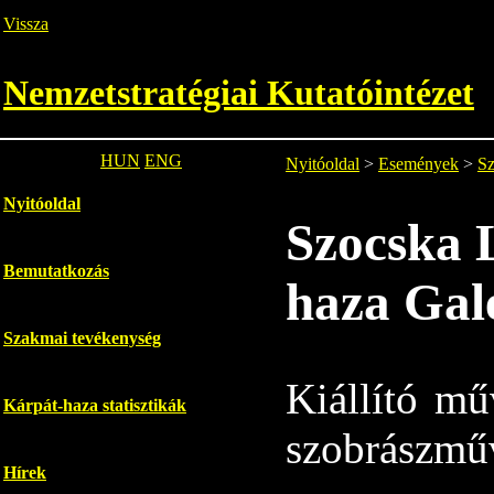
Vissza
Nemzetstratégiai Kutatóintézet
HUN
ENG
Nyitóoldal
>
Események
>
Sz
Nyitóoldal
Szocska L
Bemutatkozás
haza Gal
Szakmai tevékenység
Kiállító m
Kárpát-haza statisztikák
szobrászmű
Hírek