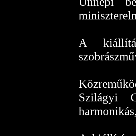
Ünnepi b
miniszterel
A kiállí
szobrászmű
Közreműkö
Szilágyi 
harmonikás,