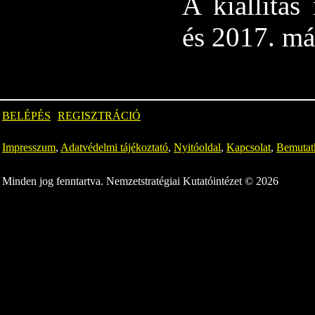
A kiállítás
és 2017. má
BELÉPÉS
REGISZTRÁCIÓ
Impresszum
,
Adatvédelmi tájékoztató
,
Nyitóoldal
,
Kapcsolat
,
Bemutat
Minden jog fenntartva. Nemzetstratégiai Kutatóintézet © 2026