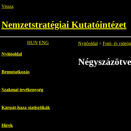
Vissza
Nemzetstratégiai Kutatóintézet
HUN
ENG
Nyitóoldal
>
Fotó- és videóg
Nyitóoldal
Négyszázötve
Bemutatkozás
Szakmai tevékenység
Kárpát-haza statisztikák
Hírek