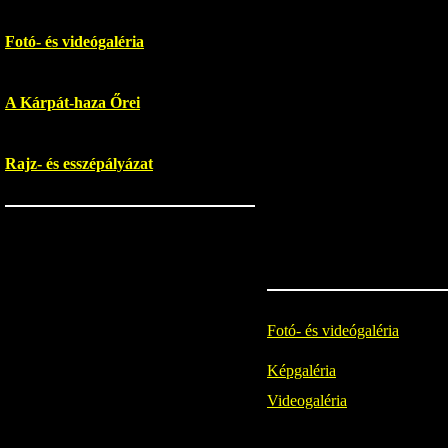
Fotó- és videógaléria
A Kárpát-haza Őrei
Rajz- és esszépályázat
Fotó- és videógaléria
Képgaléria
Videogaléria