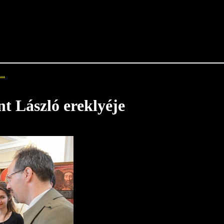
..
t László ereklyéje