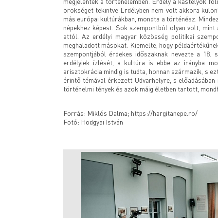
megjelentek a történelemben. Erdély a kastélyok föld
örökséget tekintve Erdélyben nem volt akkora külön
más európai kultúrákban, mondta a történész. Mindez
népekhez képest. Sok szempontból olyan volt, mint
attól. Az erdélyi magyar közösség politikai szempo
meghaladott másokat. Kiemelte, hogy példaértékűnek
szempontjából érdekes időszaknak nevezte a 18. s
erdélyiek ízlését, a kultúra is ebbe az irányba m
arisztokrácia mindig is tudta, honnan származik, s e
érintő témával érkezett Udvarhelyre, s előadásában 
történelmi tények és azok máig életben tartott, mondh
Forrás: Miklós Dalma; https://hargitanepe.ro/
Fotó: Hodgyai István