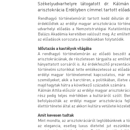
Székelyudvarhelyre látogatott dr. Kálmá
arisztokrácia Erdélyben címmel tartott előa
Rendhagyó történelemórát tartott kedd délután dr
érdeklődtek az erdélyi magyar arisztokrácia történ
udvarhelyi előadás a Nemzetstratégiai Kutatóintéze
Balázs Akadémia keretében valósult meg. Az említet
az előadások sorozata a továbbiakban folytatódik.
Időutazás a kastélyok világába
A rendhagyó történelemórán az előadó beszélt arr
arisztokráciának, de részletesen tárgyalta az említet
hányattatott sorsáról is. Az érdekfeszítő prezentáci
történelmi sztorikkal tette emlékezetessé az előadá
erdélyi magyar történelemmel kapcsolatos, már me
személyeket, akik a harctéren, a politikában, illetve
majd hagytak hátra a következő századok számára.
Kálmán Attila először az erdélyi magyar arisztokráci
rész pedig teljes mértékben a kultúráról szólt. B
befolyásolták az erdélyi magyar arisztokrácia fej
élettörténetei által az akkori kultúra vetületei közel
Amit kevesen tudtak
Mint mondta, az arisztokráciáról legtöbbünknek a tö
az elegancia, esetleg luxus életvitel jut eszünk