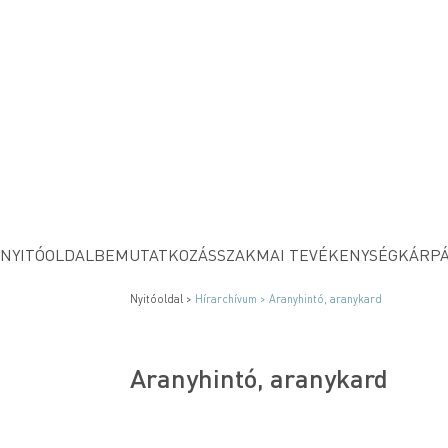
NYITÓOLDAL
BEMUTATKOZÁS
SZAKMAI TEVÉKENYSÉG
KÁRPÁ
Nyitóoldal >
Hírarchívum >
Aranyhintó, aranykard
Aranyhintó, aranykard