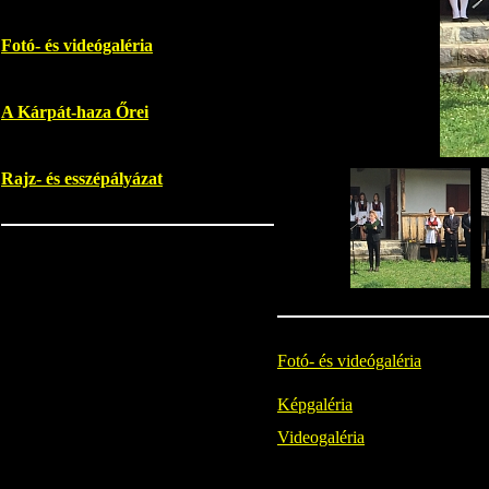
Fotó- és videógaléria
A Kárpát-haza Őrei
Rajz- és esszépályázat
Fotó- és videógaléria
Képgaléria
Videogaléria