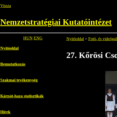
Vissza
Nemzetstratégiai Kutatóintézet
HUN
ENG
Nyitóoldal
>
Fotó- és videógal
Nyitóoldal
27. Kőrösi C
Bemutatkozás
Szakmai tevékenység
Kárpát-haza statisztikák
Hírek