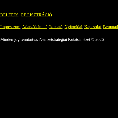
BELÉPÉS
REGISZTRÁCIÓ
Impresszum
,
Adatvédelmi tájékoztató
,
Nyitóoldal
,
Kapcsolat
,
Bemutat
Minden jog fenntartva. Nemzetstratégiai Kutatóintézet © 2026