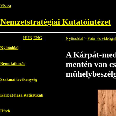
Vissza
Nemzetstratégiai Kutatóintézet
HUN
ENG
Nyitóoldal
>
Fotó- és videógal
Nyitóoldal
A Kárpát-med
mentén van cs
Bemutatkozás
műhelybeszél
Szakmai tevékenység
Kárpát-haza statisztikák
Hírek