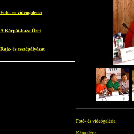
Fotó- és videógaléria
A Kárpát-haza Őrei
Rajz- és esszépályázat
Fotó- és videógaléria
Képgaléria