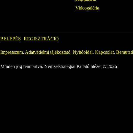
Videogaléria
BELÉPÉS
REGISZTRÁCIÓ
Impresszum
,
Adatvédelmi tájékoztató
,
Nyitóoldal
,
Kapcsolat
,
Bemutat
Minden jog fenntartva. Nemzetstratégiai Kutatóintézet © 2026