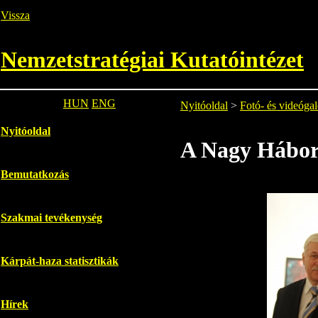
Vissza
Nemzetstratégiai Kutatóintézet
HUN
ENG
Nyitóoldal
>
Fotó- és videógal
Nyitóoldal
A Nagy Hábor
Bemutatkozás
Szakmai tevékenység
Kárpát-haza statisztikák
Hírek