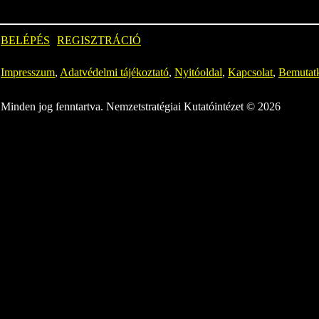
BELÉPÉS
REGISZTRÁCIÓ
Impresszum
,
Adatvédelmi tájékoztató
,
Nyitóoldal
,
Kapcsolat
,
Bemutat
Minden jog fenntartva. Nemzetstratégiai Kutatóintézet © 2026