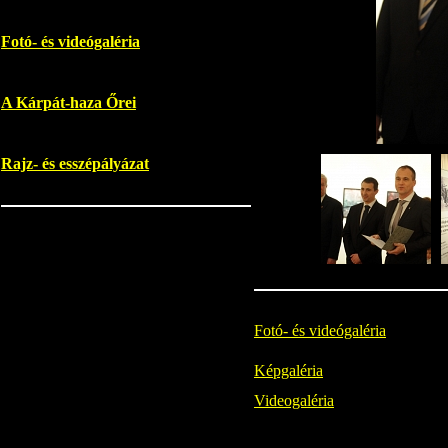
Fotó- és videógaléria
A Kárpát-haza Őrei
Rajz- és esszépályázat
Fotó- és videógaléria
Képgaléria
Videogaléria