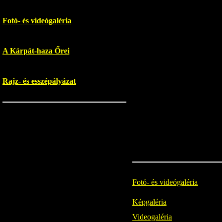
Fotó- és videógaléria
A Kárpát-haza Őrei
Rajz- és esszépályázat
Fotó- és videógaléria
Képgaléria
Videogaléria