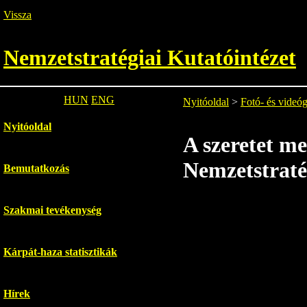
Vissza
Nemzetstratégiai Kutatóintézet
HUN
ENG
Nyitóoldal
>
Fotó- és videóg
Nyitóoldal
A szeretet me
Nemzetstraté
Bemutatkozás
Szakmai tevékenység
Kárpát-haza statisztikák
Hírek