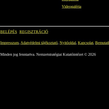
Videogaléria
BELÉPÉS
REGISZTRÁCIÓ
Impresszum
,
Adatvédelmi tájékoztató
,
Nyitóoldal
,
Kapcsolat
,
Bemutat
Minden jog fenntartva. Nemzetstratégiai Kutatóintézet © 2026