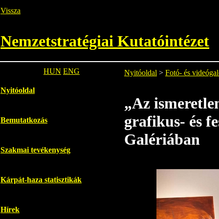
Vissza
Nemzetstratégiai Kutatóintézet
HUN
ENG
Nyitóoldal
>
Fotó- és videógal
Nyitóoldal
„Az ismeretle
grafikus- és f
Bemutatkozás
Galériában
Szakmai tevékenység
Kárpát-haza statisztikák
Hírek