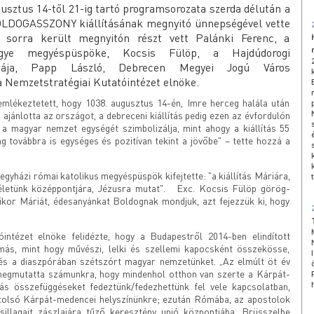
usztus 14-től 21-ig tartó programsorozata szerda délután a
OLDOGASSZONY kiállításának megnyitó ünnepségével vette
 sorra került megnyitón részt vett Palánki Ferenc, a
egye megyéspüspöke, Kocsis Fülöp, a Hajdúdorogi
litája, Papp László, Debrecen Megyei Jogú Város
 a Nemzetstratégiai Kutatóintézet elnöke.
lékeztetett, hogy 1038. augusztus 14-én, Imre herceg halála után
ajánlotta az országot, a debreceni kiállítás pedig ezen az évfordulón
a magyar nemzet egységét szimbolizálja, mint ahogy a kiállítás 55
ág továbbra is egységes és pozitívan tekint a jövőbe" – tette hozzá a
gyházi római katolikus megyéspüspök kifejtette: "a kiállítás Máriára,
 életünk középpontjára, Jézusra mutat". Exc. Kocsis Fülöp görög-
ikor Máriát, édesanyánkat Boldognak mondjuk, azt fejezzük ki, hogy
intézet elnöke felidézte, hogy a Budapestről 2014-ben elindított
más, mint hogy művészi, lelki és szellemi kapocsként összekösse,
s a diaszpórában szétszórt magyar nemzetünket. „Az elmúlt öt év
megmutatta számunkra, hogy mindenhol otthon van szerte a Kárpát-
s összefüggéseket fedeztünk/fedezhettünk fel vele kapcsolatban,
 utolsó Kárpát-medencei helyszínünkre; ezután Rómába, az apostolok
illagait zászlajára tűző keresztény unió központjába, Brüsszelbe