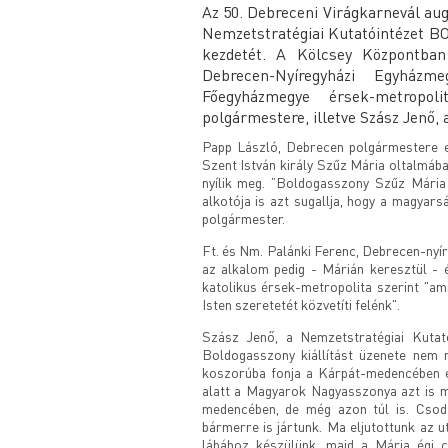
Az 50. Debreceni Virágkarnevál aug
Nemzetstratégiai Kutatóintézet B
kezdetét. A Kölcsey Központban
Debrecen-Nyíregyházi Egyházm
Főegyházmegye érsek-metropo
polgármestere, illetve Szász Jenő,
Papp László, Debrecen polgármestere em
Szent István király Szűz Mária oltalmába 
nyílik meg. ”Boldogasszony Szűz Mária 
alkotója is azt sugallja, hogy a magyars
polgármester.
Ft. és Nm. Palánki Ferenc, Debrecen-nyíre
az alkalom pedig - Márián keresztül -
katolikus érsek-metropolita szerint "am
Isten szeretetét közvetíti felénk".
Szász Jenő, a Nemzetstratégiai Kutató
Boldogasszony kiállítást üzenete nem 
koszorúba fonja a Kárpát-medencében é
alatt a Magyarok Nagyasszonya azt is 
medencében, de még azon túl is. Csodá
bármerre is jártunk. Ma eljutottunk az
lábához készülünk, majd a Mária égi cs