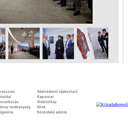
presszum
Adatvédelmi tájékoztató
tóoldal
Kapcsolat
mutatkozás
Oldaltérkép
kmai tevékenység
Hírek
ógaléria
Közérdekű adatok