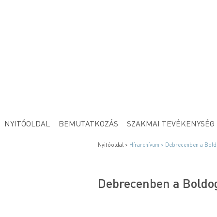
NYITÓOLDAL
BEMUTATKOZÁS
SZAKMAI TEVÉKENYSÉG
Nyitóoldal >
Hírarchívum >
Debrecenben a Boldo
Debrecenben a Boldog