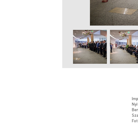
Im
Nyi
Be
Sza
Fot