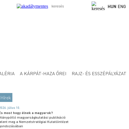
HUN
ENG
ALÉRIA
A KÁRPÁT-HAZA ŐREI
RAJZ- ÉS ESSZÉPÁLYÁZAT
Hírek
2026. július 10.
És most hogy élnek a magyarok?
Hiánypótló magyarságkutatási publikáció
jelent meg a Nemzetstratégiai Kutatóintézet
gondozásában