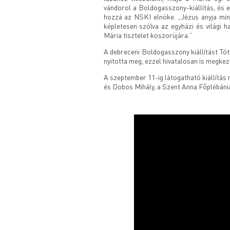
vándorol a Boldogasszony-kiállítás, és 
hozzá az NSKI elnöke. „Jézus anyja minde
képletesen szólva az egyházi és világi h
Mária tisztelet koszorújára.”
A debreceni Boldogasszony kiállítást Tóth
nyitotta meg, ezzel hivatalosan is megke
A szeptember 11-ig látogatható kiállítás
és Dobos Mihály, a Szent Anna Főplébáni