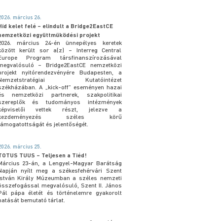
2026. március 26.
Híd kelet felé – elindult a Bridge2EastCE
nemzetközi együttműködési projekt
2026. március 24-én ünnepélyes keretek
között került sor a(z) – Interreg Central
Europe Program társfinanszírozásával
megvalósuló – Bridge2EastCE nemzetközi
projekt nyitórendezvényére Budapesten, a
Nemzetstratégiai Kutatóintézet
székházában. A „kick-off” eseményen hazai
és nemzetközi partnerek, szakpolitikai
szereplők és tudományos intézmények
képviselői vettek részt, jelezve a
kezdeményezés széles körű
támogatottságát és jelentőségét.
2026. március 25.
TOTUS TUUS – Teljesen a Tiéd!
Március 23-án, a Lengyel-Magyar Barátság
Napján nyílt meg a székesfehérvári Szent
István Király Múzeumban a széles nemzeti
összefogással megvalósuló, Szent II. János
Pál pápa életét és történelemre gyakorolt
hatását bemutató tárlat.