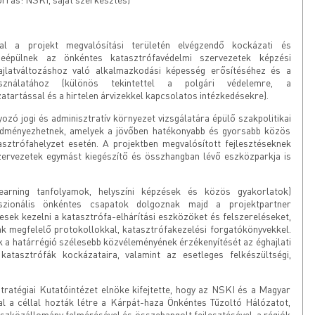
tal a projekt megvalósítási területén elvégzendő kockázati és
beépülnek az önkéntes katasztrófavédelmi szervezetek képzési
hajlatváltozáshoz való alkalmazkodási képesség erősítéséhez és a
asználatához (különös tekintettel a polgári védelemre, a
atartással és a hirtelen árvizekkel kapcsolatos intézkedésekre).
ozó jogi és adminisztratív környezet vizsgálatára épülő szakpolitikai
redményezhetnek, amelyek a jövőben hatékonyabb és gyorsabb közös
sztrófahelyzet esetén. A projektben megvalósított fejlesztéseknek
ervezetek egymást kiegészítő és összhangban lévő eszközparkja is
earning tanfolyamok, helyszíni képzések és közös gyakorlatok)
sszionális önkéntes csapatok dolgoznak majd a projektpartner
sek kezelni a katasztrófa-elhárítási eszközöket és felszereléseket,
ak megfelelő protokollokkal, katasztrófakezelési forgatókönyvekkel.
ák a határrégió szélesebb közvéleményének érzékenyítését az éghajlati
katasztrófák kockázataira, valamint az esetleges felkészültségi,
ratégiai Kutatóintézet elnöke kifejtette, hogy az NSKI és a Magyar
al a céllal hozták létre a Kárpát-haza Önkéntes Tűzoltó Hálózatot,
szközállomány felmérésével és összehangolt fejlesztésével, a régiók