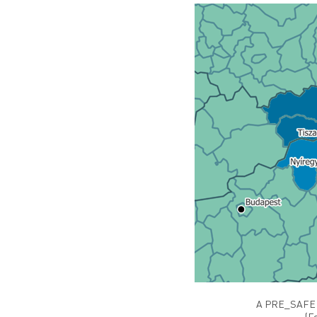
A PRE_SAFE pr
(F