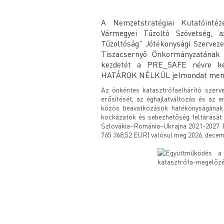
A Nemzetstratégiai Kutatóinté
Vármegyei Tűzoltó Szövetség, a
Tűzoltóság” Jótékonysági Szerveze
Tiszacsernyő Önkormányzatának p
kezdetét a PRE_SAFE névre ke
HATÁROK NÉLKÜL jelmondat men
Az önkéntes katasztrófaelhárító szerv
erősítését, az éghajlatváltozás és az 
közös beavatkozások hatékonyságának j
kockázatok és sebezhetőség feltárását
Szlovákia–Románia–Ukrajna 2021-2027 Pr
765 368,52 EUR) valósul meg 2026. decemb