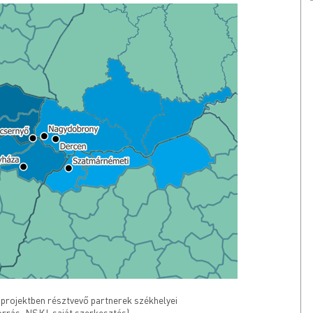
ojektben résztvevő partnerek székhelyei
orrás: NSKI, saját szerkesztés)