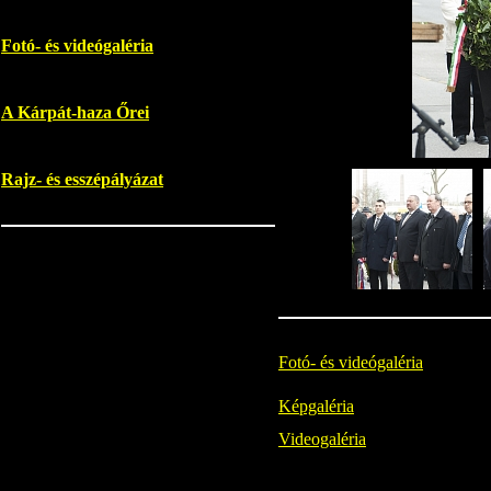
Fotó- és videógaléria
A Kárpát-haza Őrei
Rajz- és esszépályázat
Fotó- és videógaléria
Képgaléria
Videogaléria