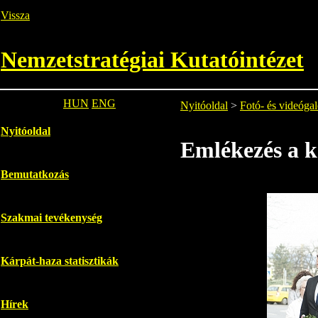
Vissza
Nemzetstratégiai Kutatóintézet
HUN
ENG
Nyitóoldal
>
Fotó- és videógal
Nyitóoldal
Emlékezés a 
Bemutatkozás
Szakmai tevékenység
Kárpát-haza statisztikák
Hírek