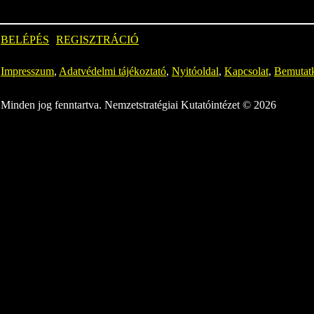
BELÉPÉS
REGISZTRÁCIÓ
Impresszum
,
Adatvédelmi tájékoztató
,
Nyitóoldal
,
Kapcsolat
,
Bemutat
Minden jog fenntartva. Nemzetstratégiai Kutatóintézet © 2026