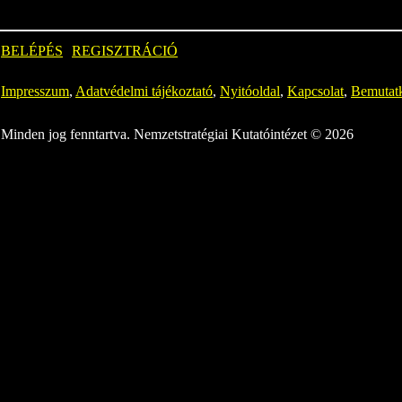
BELÉPÉS
REGISZTRÁCIÓ
Impresszum
,
Adatvédelmi tájékoztató
,
Nyitóoldal
,
Kapcsolat
,
Bemutat
Minden jog fenntartva. Nemzetstratégiai Kutatóintézet © 2026