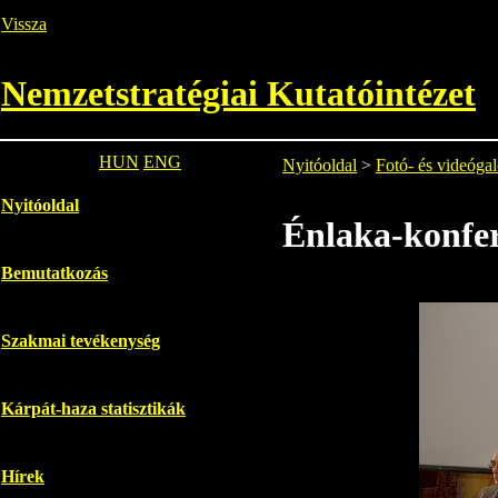
Vissza
Nemzetstratégiai Kutatóintézet
HUN
ENG
Nyitóoldal
>
Fotó- és videógal
Nyitóoldal
Énlaka-konfer
Bemutatkozás
Szakmai tevékenység
Kárpát-haza statisztikák
Hírek