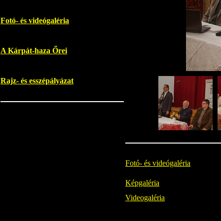
Fotó- és videógaléria
A Kárpát-haza Őrei
Rajz- és esszépályázat
Fotó- és videógaléria
Képgaléria
Videogaléria