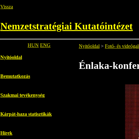
Vissza
Nemzetstratégiai Kutatóintézet
HUN
ENG
Nyitóoldal
>
Fotó- és videógal
Nyitóoldal
Énlaka-konfer
Bemutatkozás
Szakmai tevékenység
Kárpát-haza statisztikák
Hírek