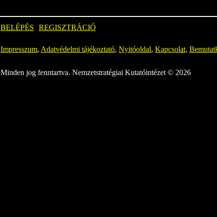
BELÉPÉS
REGISZTRÁCIÓ
Impresszum
,
Adatvédelmi tájékoztató
,
Nyitóoldal
,
Kapcsolat
,
Bemutat
Minden jog fenntartva. Nemzetstratégiai Kutatóintézet © 2026