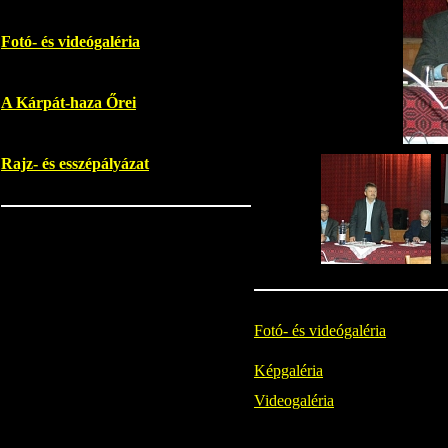
Fotó- és videógaléria
A Kárpát-haza Őrei
Rajz- és esszépályázat
Fotó- és videógaléria
Képgaléria
Videogaléria