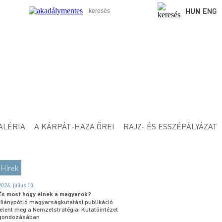
HUN
ENG
ALÉRIA
A KÁRPÁT-HAZA ŐREI
RAJZ- ÉS ESSZÉPÁLYÁZAT
Hírek
2026. július 10.
És most hogy élnek a magyarok?
Hiánypótló magyarságkutatási publikáció
jelent meg a Nemzetstratégiai Kutatóintézet
gondozásában