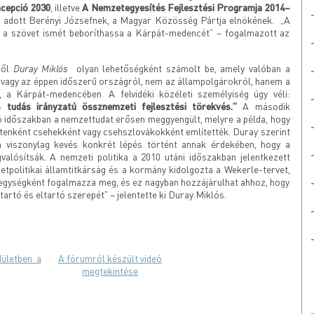
ncepció 2030
, illetve
A Nemzetegyesítés Fejlesztési Programja 2014–
 adott Berényi Józsefnek, a Magyar Közösség Pártja elnökének. „A
ez a szövet ismét beboríthassa a Kárpát-medencét” – fogalmazott az
Duray Miklós
ről
olyan lehetőségként számolt be, amely valóban a
 vagy az éppen időszerű országról, nem az állampolgárokról, hanem a
 a Kárpát-medencében. A felvidéki közéleti személyiség úgy véli:
 tudás irányzatú össznemzeti fejlesztési törekvés.”
A második
tó időszakban a nemzettudat erősen meggyengült, melyre a példa, hogy
etenként csehekként vagy csehszlovákokként említették. Duray szerint
n viszonylag kevés konkrét lépés történt annak érdekében, hogy a
gvalósítsák. A nemzeti politika a 2010 utáni időszakban jelentkezett
zetpolitikai államtitkárság és a kormány kidolgozta a Wekerle-tervet,
egységként fogalmazza meg, és ez nagyban hozzájárulhat ahhoz, hogy
artó és eltartó szerepét” – jelentette ki Duray Miklós.
A fórumról készült videó
megtekintése