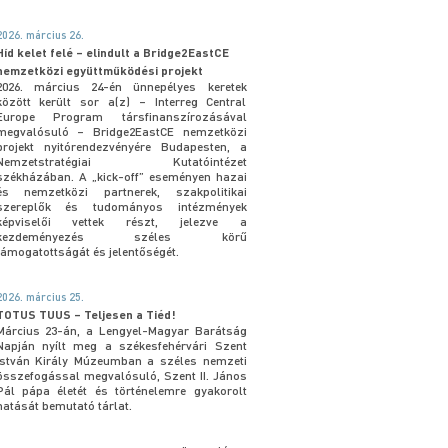
2026. március 26.
Híd kelet felé – elindult a Bridge2EastCE
nemzetközi együttműködési projekt
2026. március 24-én ünnepélyes keretek
között került sor a(z) – Interreg Central
Europe Program társfinanszírozásával
megvalósuló – Bridge2EastCE nemzetközi
projekt nyitórendezvényére Budapesten, a
Nemzetstratégiai Kutatóintézet
székházában. A „kick-off” eseményen hazai
és nemzetközi partnerek, szakpolitikai
szereplők és tudományos intézmények
képviselői vettek részt, jelezve a
kezdeményezés széles körű
támogatottságát és jelentőségét.
2026. március 25.
TOTUS TUUS – Teljesen a Tiéd!
Március 23-án, a Lengyel-Magyar Barátság
Napján nyílt meg a székesfehérvári Szent
István Király Múzeumban a széles nemzeti
összefogással megvalósuló, Szent II. János
Pál pápa életét és történelemre gyakorolt
hatását bemutató tárlat.