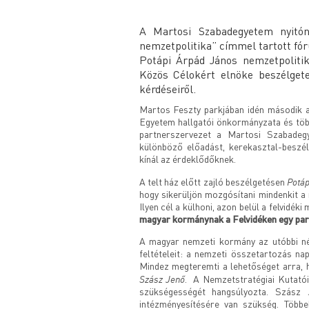
A Martosi Szabadegyetem nyitón
nemzetpolitika” címmel tartott fó
Potápi Árpád János nemzetpolitik
Közös Célokért elnöke beszélgete
kérdéseiről.
Martos Feszty parkjában idén második a
Egyetem hallgatói önkormányzata és több
partnerszervezet a Martosi Szabadegy
különböző előadást, kerekasztal-beszélg
kínál az érdeklődőknek.
Potáp
A telt ház előtt zajló beszélgetésen
hogy sikerüljön mozgósítani mindenkit 
Ilyen cél a külhoni, azon belül a felvidé
magyar kormánynak a Felvidéken egy par
A magyar nemzeti kormány az utóbbi né
feltételeit: a nemzeti összetartozás nap
Mindez megteremti a lehetőséget arra, 
Szász Jenő
. A Nemzetstratégiai Kutató
szükségességét hangsúlyozta. Szász
intézményesítésére van szükség. Többek