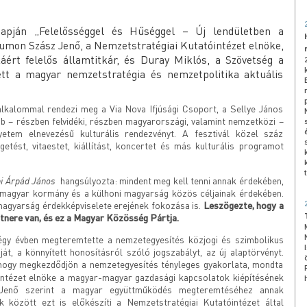
apján „Felelősséggel és Hűséggel – Új lendületben a
rumon Szász Jenő, a Nemzetstratégiai Kutatóintézet elnöke,
áért felelős államtitkár, és Duray Miklós, a Szövetség a
tt a magyar nemzetstratégia és nemzetpolitika aktuális
lkalommal rendezi meg a Via Nova Ifjúsági Csoport, a Sellye János
 – részben felvidéki, részben magyarországi, valamint nemzetközi –
etem elnevezésű kulturális rendezvényt. A fesztivál közel száz
etést, vitaestet, kiállítást, koncertet és más kulturális programot
i Árpád János
hangsúlyozta: mindent meg kell tenni annak érdekében,
a magyar kormány és a külhoni magyarság közös céljainak érdekében.
ki magyarság érdekképviselete erejének fokozása is.
Leszögezte, hogy a
tnere van, és ez a Magyar Közösség Pártja.
gy évben megteremtette a nemzetegyesítés közjogi és szimbolikus
ját, a könnyített honosításról szóló jogszabályt, az új alaptörvényt.
hogy megkezdődjön a nemzetegyesítés tényleges gyakorlata, mondta
intézet elnöke a magyar-magyar gazdasági kapcsolatok kiépítésének
 Jenő szerint a magyar együttműködés megteremtéséhez annak
 között ezt is előkészíti a Nemzetstratégiai Kutatóintézet által