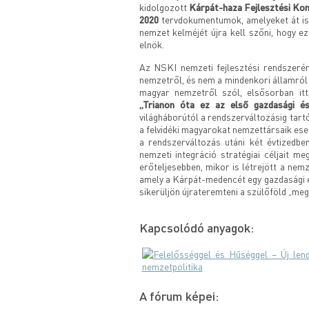
kidolgozott
Kárpát-haza Fejlesztési Ko
2020
tervdokumentumok, amelyeket át is
nemzet kelméjét újra kell szőni, hogy 
elnök.
Az NSKI nemzeti fejlesztési rendszeré
nemzetről, és nem a mindenkori államról
magyar nemzetről szól, elsősorban itt,
„Trianon óta ez az első gazdasági és
világháborútól a rendszerváltozásig tar
a felvidéki magyarokat nemzettársaik es
a rendszerváltozás utáni két évtizedbe
nemzeti integráció stratégiai céljait me
erőteljesebben, mikor is létrejött a nem
amely a Kárpát-medencét egy gazdasági 
sikerüljön újrateremteni a szülőföld „megt
Kapcsolódó anyagok:
A fórum képei: