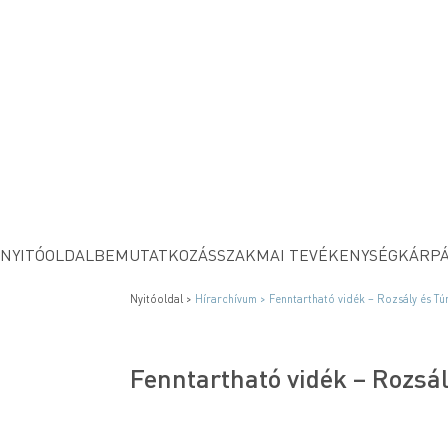
NYITÓOLDAL
BEMUTATKOZÁS
SZAKMAI TEVÉKENYSÉG
KÁRPÁ
Nyitóoldal >
Hírarchívum >
Fenntartható vidék – Rozsály és Tú
Fenntartható vidék – Rozsál