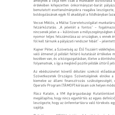
amelynek a célja nem csak a munkabér biztosítása 
érdekében kifejezetten önkormányzat-barát pályáz
bemutatott esettanulmányokra reagálva leszögezte, h
boldogulásának egyik fő akadályát a földhiányban (aza
Vecsei Miklós, a Máltai Szeretetszolgálat munkatársa
felzárkóztatás. „A jelenlét a fontos” – fogalmazot
nincsenek jelen a – különösen a mélyszegénységben é
nyomor teljes felszámolása az országban, s ennek ér
föl kell tárnunk a pályázati rendszer hibáit” – jelentette
Kajner Péter, a Szövetség az Élő Tiszáért vidékfejle
való átmenet jó példáit feltáró kutatását értékelve 
kezében van, és a közigazgatásban, illetve a döntés
folyamatnak, s így a meglévő pozitív példák úttörő jel
Az ebédszünetet követő délutáni szekció előadásai
Szövetkezetek Országos Szövetségének elnöke a ha
kiemelve az állami finanszírozás szükségességét,
Operatív Program (TÁMOP) kiírásain sok helyen módo
Rácz Katalin, a VM Agrárgazdasági Kutatóintézet 
megállapítva, hogy nincs egyetértés az egyes definí
leszögezte, hogy az önfenntartásra való törekvés eg
sajátja.