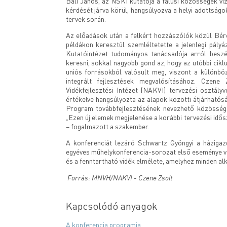
Bali János, az NSKI kutatója a falusi közösségek viz
kérdését járva körül, hangsúlyozva a helyi adottságo
tervek során.
Az előadások után a felkért hozzászólók közül Bére
példákon keresztül szemléltetette a jelenlegi pály
Kutatóintézet tudományos tanácsadója arról beszé
keresni, sokkal nagyobb gond az, hogy az utóbbi cikl
uniós forrásokból valósult meg, viszont a külön
integrált fejlesztések megvalósításához. Czene
Vidékfejlesztési Intézet (NAKVI) tervezési osztály
értékelve hangsúlyozta az alapok közötti átjárhatós
Program továbbfejlesztésének nevezhető közösségi i
„Ezen új elemek megjelenése a korábbi tervezési id
– fogalmazott a szakember.
A konferenciát lezáró Schwartz Gyöngyi a házigaz
egyéves műhelykonferencia-sorozat első eseménye vol
és a fenntartható vidék elmélete, amelyhez minden al
Forrás: MNVH/NAKVI - Czene Zsolt
Kapcsolódó anyagok
A konferencia programja