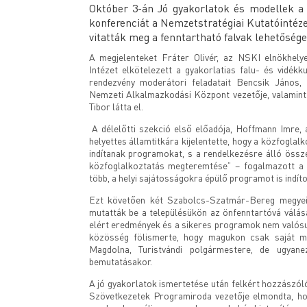
Október 3-án Jó gyakorlatok és modellek 
konferenciát a Nemzetstratégiai Kutatóintéze
vitatták meg a fenntartható falvak lehetőségei
A megjelenteket Fráter Olivér, az NSKI elnökhely
Intézet elkötelezett a gyakorlatias falu- és vidékku
rendezvény moderátori feladatait Bencsik János, 
Nemzeti Alkalmazkodási Központ vezetője, valamint
Tibor látta el.
A délelőtti szekció első előadója, Hoffmann Imre, 
helyettes államtitkára kijelentette, hogy a közfoglal
indítanak programokat, s a rendelkezésre álló össz
közfoglalkoztatás megteremtése” – fogalmazott a h
több, a helyi sajátosságokra épülő programot is indíto
Ezt követően két Szabolcs-Szatmár-Bereg megyei 
mutatták be a településükön az önfenntartóvá válás
elért eredmények és a sikeres programok nem valósul
közösség fölismerte, hogy magukon csak saját m
Magdolna, Turistvándi polgármestere, de ugyan
bemutatásakor.
A jó gyakorlatok ismertetése után felkért hozzászól
Szövetkezetek Programiroda vezetője elmondta, h