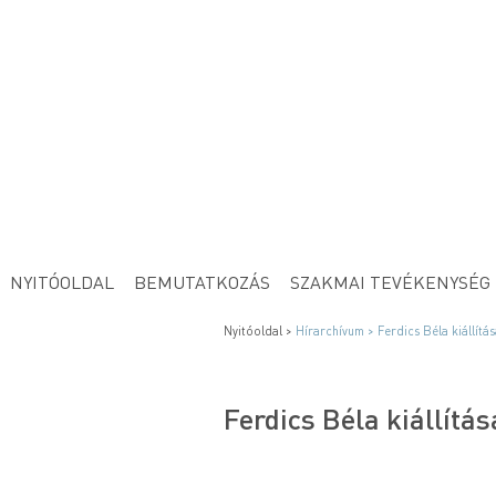
NYITÓOLDAL
BEMUTATKOZÁS
SZAKMAI TEVÉKENYSÉG
Nyitóoldal >
Hírarchívum >
Ferdics Béla kiállít
Ferdics Béla kiállítá