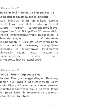
2026. március 26.
Híd kelet felé – elindult a Bridge2EastCE
nemzetközi együttműködési projekt
2026. március 24-én ünnepélyes keretek
között került sor a(z) – Interreg Central
Europe Program társfinanszírozásával
megvalósuló – Bridge2EastCE nemzetközi
projekt nyitórendezvényére Budapesten, a
Nemzetstratégiai Kutatóintézet
székházában. A „kick-off” eseményen hazai
és nemzetközi partnerek, szakpolitikai
szereplők és tudományos intézmények
képviselői vettek részt, jelezve a
kezdeményezés széles körű
támogatottságát és jelentőségét.
2026. március 25.
TOTUS TUUS – Teljesen a Tiéd!
Március 23-án, a Lengyel-Magyar Barátság
Napján nyílt meg a székesfehérvári Szent
István Király Múzeumban a széles nemzeti
összefogással megvalósuló, Szent II. János
Pál pápa életét és történelemre gyakorolt
hatását bemutató tárlat.