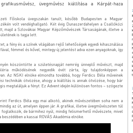
i grafikusművész, üvegművész kiállítása a Kárpát-haza
zeti Főiskola üvegszakán tanult, később Budapesten a Magyar
nszékén volt vendéghallgató. Két évig Dunaszerdahelyen a Csallóközi
, majd a Szlovákiai Magyar Képzőművészek Társaságának, illetve a
tének is tagja lett.
t, a fény és a színek világában rejlő lehetőségek egyedi kihasználása
fával, fémmel és kővel, mintegy új jelentést adva ezen anyagoknak, így
ényén köszöntötte a születésnapját nemrég ünneplő művészt, majd
léria működésének negyedik évét zárta, így tulajdonképpen a
van. Az NSKI elnöke elmondta továbbá, hogy Ferdics Béla műveinek
si technikák ötvözése, ahogy a kiállítás is annak ötvözése, hogy bár
is megtaláljuk a fényt. Ez Advent idején különösen fontos – szögezte
int Ferdics Béla egy mai alkotó, akinek művészetében soha nem a
ndig az út, amelyen éppen jár. A grafikai, illetve üvegművészeten túl
s foglalkozik, de bármihez nyúl, mindig felismerhető művészete, mivel
zta beszédében a kassai ROVÁS Akadémia elnöke.