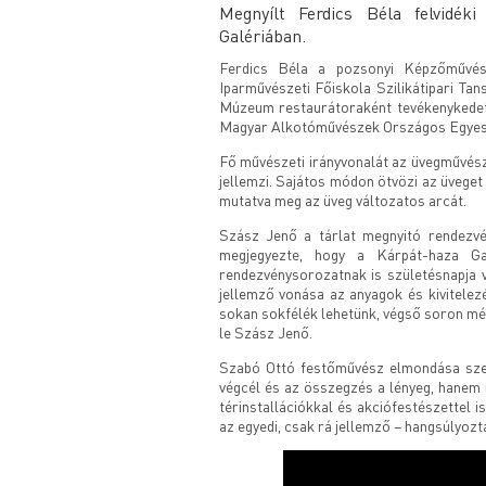
Megnyílt Ferdics Béla felvidék
Galériában.
Ferdics Béla a pozsonyi Képzőművés
Iparművészeti Főiskola Szilikátipari Ta
Múzeum restaurátoraként tevékenykedett
Magyar Alkotóművészek Országos Egyesüle
Fő művészeti irányvonalát az üvegművésze
jellemzi. Sajátos módon ötvözi az üveget 
mutatva meg az üveg változatos arcát.
Szász Jenő a tárlat megnyitó rendezv
megjegyezte, hogy a Kárpát-haza Ga
rendezvénysorozatnak is születésnapja 
jellemző vonása az anyagok és kivitelezé
sokan sokfélék lehetünk, végső soron még
le Szász Jenő.
Szabó Ottó festőművész elmondása szer
végcél és az összegzés a lényeg, hanem mi
térinstallációkkal és akciófestészettel i
az egyedi, csak rá jellemző – hangsúlyo