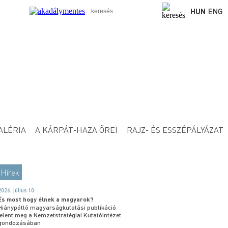
HUN
ENG
ALÉRIA
A KÁRPÁT-HAZA ŐREI
RAJZ- ÉS ESSZÉPÁLYÁZAT
Hírek
2026. július 10.
És most hogy élnek a magyarok?
Hiánypótló magyarságkutatási publikáció
jelent meg a Nemzetstratégiai Kutatóintézet
gondozásában