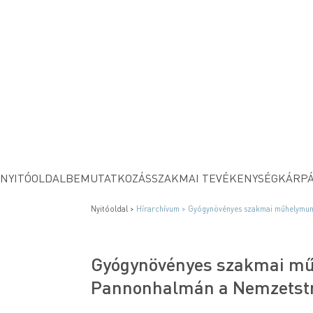
NYITÓOLDAL
BEMUTATKOZÁS
SZAKMAI TEVÉKENYSÉG
KÁRPÁ
Nyitóoldal >
Hírarchívum >
Gyógynövényes szakmai műhelymunk
Gyógynövényes szakmai mű
Pannonhalmán a Nemzetstra