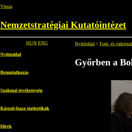
Vissza
Nemzetstratégiai Kutatóintézet
HUN
ENG
Nyitóoldal
>
Fotó- és videógal
Nyitóoldal
Győrben a Bol
Bemutatkozás
Szakmai tevékenység
Kárpát-haza statisztikák
Hírek