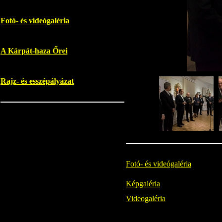
Fotó- és videógaléria
A Kárpát-haza Őrei
Rajz- és esszépályázat
Fotó- és videógaléria
Képgaléria
Videogaléria