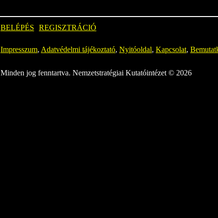
BELÉPÉS
REGISZTRÁCIÓ
Impresszum
,
Adatvédelmi tájékoztató
,
Nyitóoldal
,
Kapcsolat
,
Bemutat
Minden jog fenntartva. Nemzetstratégiai Kutatóintézet © 2026