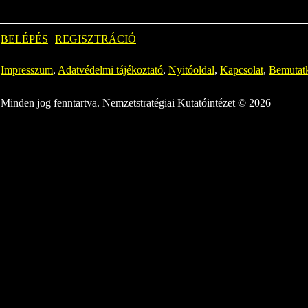
BELÉPÉS
REGISZTRÁCIÓ
Impresszum
,
Adatvédelmi tájékoztató
,
Nyitóoldal
,
Kapcsolat
,
Bemutat
Minden jog fenntartva. Nemzetstratégiai Kutatóintézet © 2026