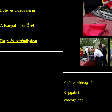
Fotó- és videógaléria
A Kárpát-haza Őrei
Rajz- és esszépályázat
Fotó- és videógaléria
Képgaléria
Videogaléria