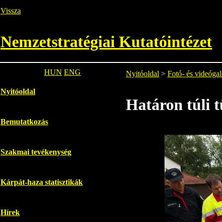
Vissza
Nemzetstratégiai Kutatóintézet
HUN
ENG
Nyitóoldal
>
Fotó- és videógal
Nyitóoldal
Határon túli t
Bemutatkozás
Szakmai tevékenység
Kárpát-haza statisztikák
Hírek