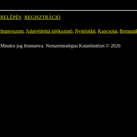
BELÉPÉS
REGISZTRÁCIÓ
Impresszum
,
Adatvédelmi tájékoztató
,
Nyitóoldal
,
Kapcsolat
,
Bemutat
Minden jog fenntartva. Nemzetstratégiai Kutatóintézet © 2026