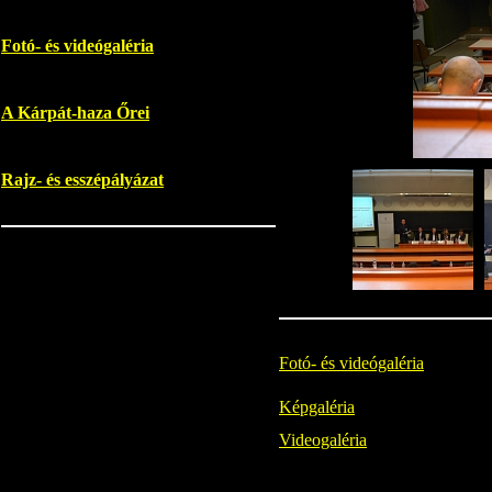
Fotó- és videógaléria
A Kárpát-haza Őrei
Rajz- és esszépályázat
Fotó- és videógaléria
Képgaléria
Videogaléria