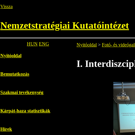
Vissza
Nemzetstratégiai Kutatóintézet
HUN
ENG
Nyitóoldal
>
Fotó- és videógal
Nyitóoldal
I. Interdiszci
Bemutatkozás
Szakmai tevékenység
Kárpát-haza statisztikák
Hírek