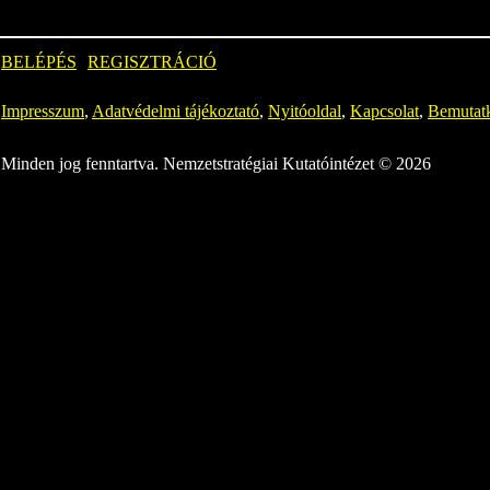
BELÉPÉS
REGISZTRÁCIÓ
Impresszum
,
Adatvédelmi tájékoztató
,
Nyitóoldal
,
Kapcsolat
,
Bemutat
Minden jog fenntartva. Nemzetstratégiai Kutatóintézet © 2026