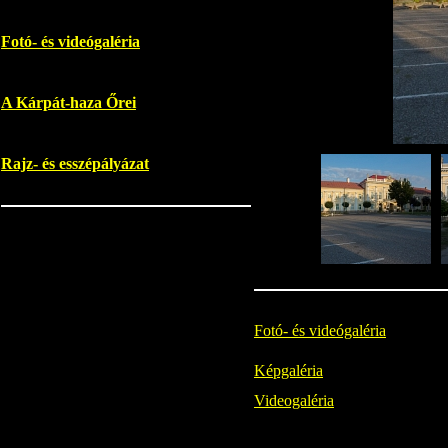
Fotó- és videógaléria
A Kárpát-haza Őrei
Rajz- és esszépályázat
Fotó- és videógaléria
Képgaléria
Videogaléria