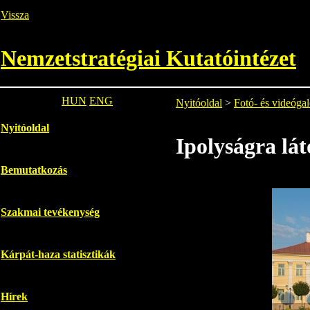
Vissza
Nemzetstratégiai Kutatóintézet
HUN
ENG
Nyitóoldal
>
Fotó- és videógal
Nyitóoldal
Ipolyságra lát
Bemutatkozás
Szakmai tevékenység
Kárpát-haza statisztikák
Hírek