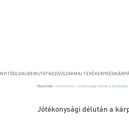
NYITÓOLDAL
BEMUTATKOZÁS
SZAKMAI TEVÉKENYSÉG
KÁRPÁ
Nyitóoldal >
Hírarchívum >
Jótékonysági délután a kárpátaljai
Jótékonysági délután a kárp