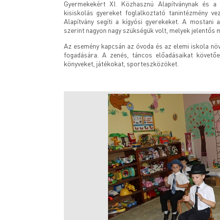
Gyermekekért XI. Közhasznú Alapítványnak és a 
kisiskolás gyereket foglalkoztató tanintézmény v
Alapítvány segíti a kígyósi gyerekeket. A mostan
szerint nagyon nagy szükségük volt, melyek jelentős
Az esemény kapcsán az óvoda és az elemi iskola növ
fogadására. A zenés, táncos előadásaikat követő
könyveket, játékokat, sporteszközöket.