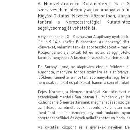
A Nemzetstratégiai Kutatóintézet és a G
szervezésében jótékonysági adományátadó ün
Kígyósi Oktatási Nevelési Központban, Kárpá
tanárai a Nemzetstratégiai Kutatóint
segélycsomagját vehették át.
A Gyermekekért XI. Közhasznú Alapítvány nyolcadik a
június 9-14-e között Budapesten. Az összegyűjtött
könyveket, valamint tan- és sporteszközöket – már ö
Központjának ajánlották fel és adták át egy jótéko
tanintézményében. A kezdeményezéshez a Nemzetstrat
Dr. Surányi Ilona, az alapítvány elnöke felidézte e
elmondta, mennyire fontos számára és alapítványa
időkben. Kiemelte, a mostani adományokat egy héten
nem csak ruhákat és játékokat, hanem a szeretetüket
Fejes Norbert, a Nemzetstratégiai Kutatóintézet mu
szándéknak megfelelően bátran áll minden olyan ha
külhonban élő nemzettársaink megmaradását szolgálja
az Intézet az elmúlt évek hasonló akciói után ism
jóvoltából a tanintézmény egy multifunkciós nyo
sporteszközökkel és egyéb nélkülözhetetlen irodai s
Az oktatási központ és a gyerekek nevében De