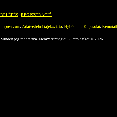
BELÉPÉS
REGISZTRÁCIÓ
Impresszum
,
Adatvédelmi tájékoztató
,
Nyitóoldal
,
Kapcsolat
,
Bemutat
Minden jog fenntartva. Nemzetstratégiai Kutatóintézet © 2026