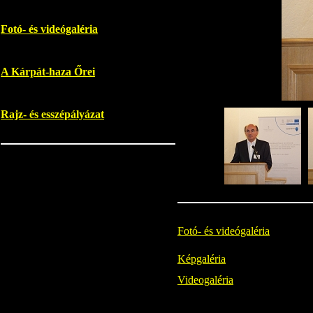
Fotó- és videógaléria
A Kárpát-haza Őrei
Rajz- és esszépályázat
Fotó- és videógaléria
Képgaléria
Videogaléria