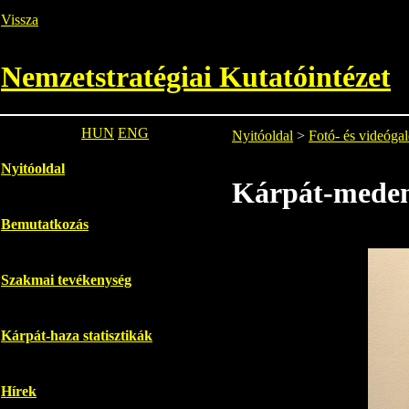
Vissza
Nemzetstratégiai Kutatóintézet
HUN
ENG
Nyitóoldal
>
Fotó- és videógal
Nyitóoldal
Kárpát-medenc
Bemutatkozás
Szakmai tevékenység
Kárpát-haza statisztikák
Hírek