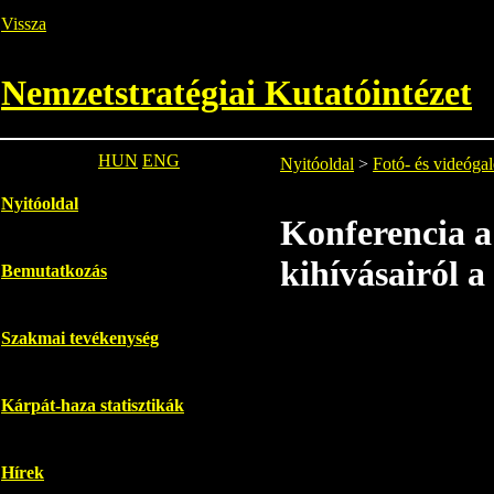
Vissza
Nemzetstratégiai Kutatóintézet
HUN
ENG
Nyitóoldal
>
Fotó- és videógal
Nyitóoldal
Konferencia a
kihívásairól 
Bemutatkozás
Szakmai tevékenység
Kárpát-haza statisztikák
Hírek