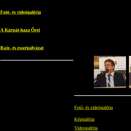
Fotó- és videógaléria
A Kárpát-haza Őrei
Rajz- és esszépályázat
Fotó- és videógaléria
Képgaléria
Videogaléria