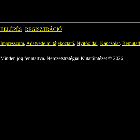
BELÉPÉS
REGISZTRÁCIÓ
Impresszum
,
Adatvédelmi tájékoztató
,
Nyitóoldal
,
Kapcsolat
,
Bemutat
Minden jog fenntartva. Nemzetstratégiai Kutatóintézet © 2026