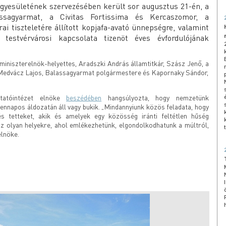
Egyesületének szervezésében került sor augusztus 21-én, a
assagyarmat, a Civitas Fortissima és Kercaszomor, a
i tiszteletére állított kopjafa-avató ünnepségre, valamint
 testvérvárosi kapcsolata tizenöt éves évfordulójának
miniszterelnök-helyettes, Aradszki András államtitkár, Szász Jenő, a
 Medvácz Lajos, Balassagyarmat polgármestere és Kapornaky Sándor,
tatóintézet elnöke
beszédében
hangsúlyozta, hogy nemzetünk
napos áldozatán áll vagy bukik. „Mindannyiunk közös feladata, hogy
s tetteket, akik és amelyek egy közösség iránti feltétlen hűség
z olyan helyekre, ahol emlékezhetünk, elgondolkodhatunk a múltról,
elnöke.