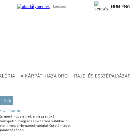
HUN
ENG
ALÉRIA
A KÁRPÁT-HAZA ŐREI
RAJZ- ÉS ESSZÉPÁLYÁZAT
Hírek
2026. július 10.
És most hogy élnek a magyarok?
Hiánypótló magyarságkutatási publikáció
jelent meg a Nemzetstratégiai Kutatóintézet
gondozásában