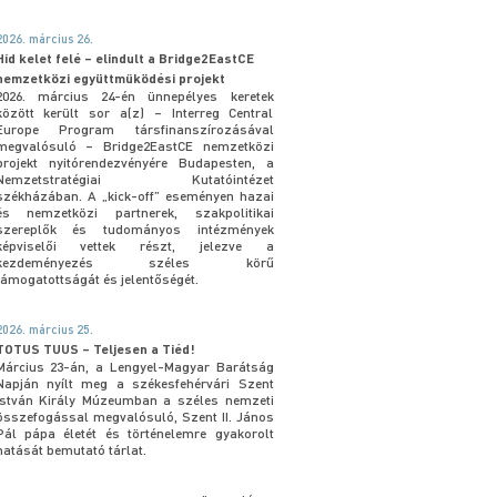
2026. március 26.
Híd kelet felé – elindult a Bridge2EastCE
nemzetközi együttműködési projekt
2026. március 24-én ünnepélyes keretek
között került sor a(z) – Interreg Central
Europe Program társfinanszírozásával
megvalósuló – Bridge2EastCE nemzetközi
projekt nyitórendezvényére Budapesten, a
Nemzetstratégiai Kutatóintézet
székházában. A „kick-off” eseményen hazai
és nemzetközi partnerek, szakpolitikai
szereplők és tudományos intézmények
képviselői vettek részt, jelezve a
kezdeményezés széles körű
támogatottságát és jelentőségét.
2026. március 25.
TOTUS TUUS – Teljesen a Tiéd!
Március 23-án, a Lengyel-Magyar Barátság
Napján nyílt meg a székesfehérvári Szent
István Király Múzeumban a széles nemzeti
összefogással megvalósuló, Szent II. János
Pál pápa életét és történelemre gyakorolt
hatását bemutató tárlat.