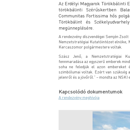
Az Erdélyi Magyarok Törökbálinti 
törökbálinti Szérűskertben Bal
Communitas Fortissima hős polgára
Törökbálint és Székelyudvarhely
megünneplésére.
A rendezvény díszvendégei Semjén Zsolt 
Nemzetstratégiai Kutatóintézet elnöke,
Kercaszomor polgármestere voltak.
Szász Jenő, a Nemzetstratégiai Ku
fennmaradása az egyszerű emberek minden
soha ne feledjük el azon embereket é
szimbólumai voltak. Ezért van szükség a
jelenről és a jövőről.” – mondta az NSKI 
Kapcsolódó dokumentumok
A rendezvény meghívója