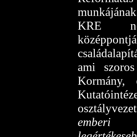
munkájának
KRE nemz
középpon
családalapít
ami szoros
Kormány, 
Kutatóinté
osztályvez
emberi e
legértéke