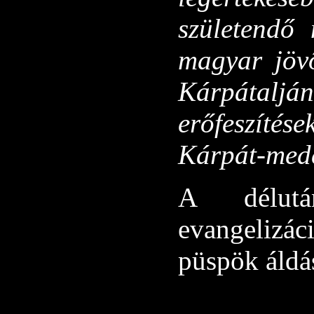
születendő
magyar jöv
Kárpátaljá
erőfeszíté
Kárpát-med
A délutá
evangelizá
püspök áldás