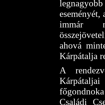
legnagyo
eseményét, 
immár n
összejövetel
ahová mint
Kárpátalja r
A rendez
Kárpátalj
főgondnoka
Családi Cs