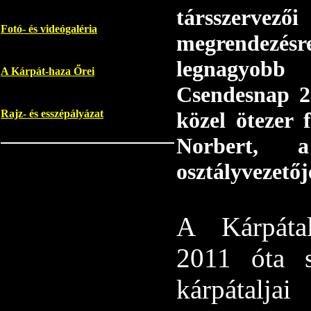
társszerve
Fotó- és videógaléria
megrendezés
legnagyobb
A Kárpát-haza Őrei
Csendesnap 20
közel ötezer 
Rajz- és esszépályázat
Norbert, a
osztályvezetőj
A Kárpátal
2011 óta 
kárpátal