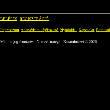
BELÉPÉS
REGISZTRÁCIÓ
Impresszum
,
Adatvédelmi tájékoztató
,
Nyitóoldal
,
Kapcsolat
,
Bemutat
Minden jog fenntartva. Nemzetstratégiai Kutatóintézet © 2026