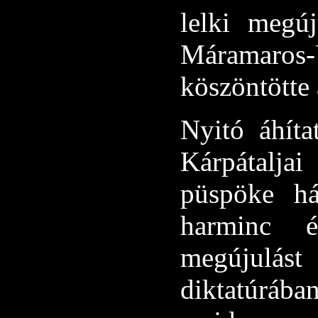
lelki megú
Máramaros
köszöntötte 
Nyitó áhít
Kárpátalj
püspöke há
harminc é
megújulás
diktatúrába