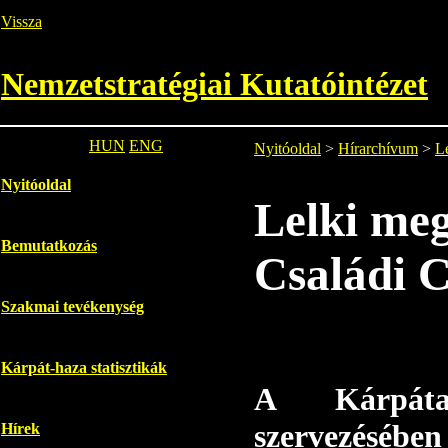
Vissza
Nemzetstratégiai Kutatóintézet
HUN
ENG
Nyitóoldal
>
Hírarchívum
>
Le
Nyitóoldal
Lelki meg
Bemutatkozás
Családi 
Szakmai tevékenység
Kárpát-haza statisztikák
A Kárpátal
szervezésében
Hírek