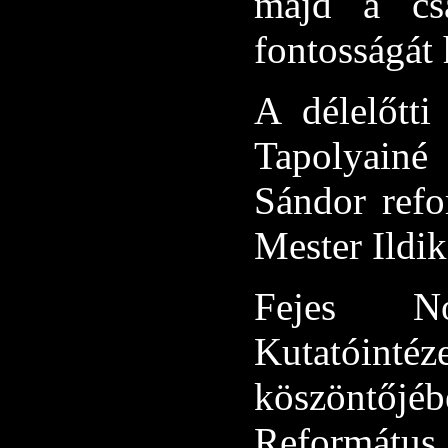
majd a csa
fontosságát
A délelőtti
Tapolyainé 
Sándor refo
Mester Ildik
Fejes No
Kutatóint
köszöntőjé
Református