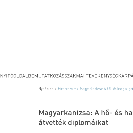
NYITÓOLDAL
BEMUTATKOZÁS
SZAKMAI TEVÉKENYSÉG
KÁRPÁ
Nyitóoldal >
Hírarchívum >
Magyarkanizsa: A hő- és hangsziget
Magyarkanizsa: A hő- és h
átvették diplomáikat