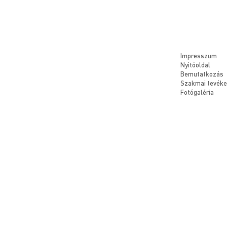
Impresszum
Nyitóoldal
Bemutatkozás
Szakmai tevék
Fotógaléria