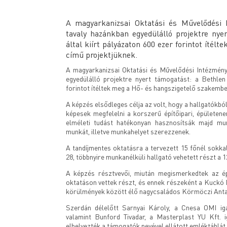
A magyarkanizsai Oktatási és Művelődési I
tavaly hazánkban egyedülálló projektre nye
által kiírt pályázaton 600 ezer forintot íté
című projektjüknek.
A magyarkanizsai Oktatási és Művelődési Intézmény
egyedülálló projektre nyert támogatást: a Bethlen
forintot ítéltek meg a Hő- és hangszigetelő szakembe
A képzés elsődleges célja az volt, hogy a hallgatók
képesek megfelelni a korszerű építőipari, épületener
elméleti tudást hatékonyan hasznosítsák majd mun
munkát, illetve munkahelyet szerezzenek.
A tandíjmentes oktatásra a tervezett 15 főnél sokka
28, többnyire munkanélküli hallgató vehetett részt a 
A képzés résztvevői, miután megismerkedtek az épül
oktatáson vettek részt, és ennek részeként a Kuckó
körülmények között élő nagycsaládos Körmöczi Antal c
Szerdán délelőtt Sarnyai Károly, a Cnesa OMI iga
valamint Bunford Tivadar, a Masterplast YU Kft. 
elhelyezték a támogatók nevével ellátott emléktáblát.