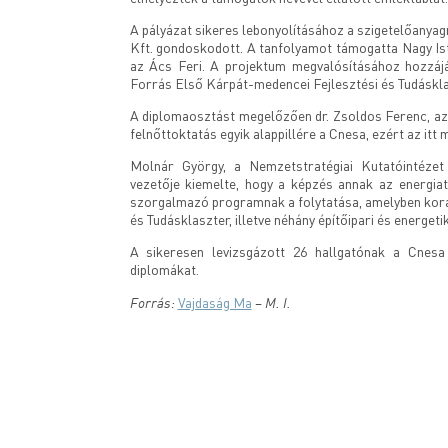
A pályázat sikeres lebonyolításához a szigetelőanyagr
Kft. gondoskodott. A tanfolyamot támogatta Nagy Ist
az Ács Feri. A projektum megvalósításához hozzáj
Forrás Első Kárpát-medencei Fejlesztési és Tudáskla
A diplomaosztást megelőzően dr. Zsoldos Ferenc, az
felnőttoktatás egyik alappillére a Cnesa, ezért az itt
Molnár György, a Nemzetstratégiai Kutatóintézet
vezetője kiemelte, hogy a képzés annak az energiat
szorgalmazó programnak a folytatása, amelyben kor
és Tudásklaszter, illetve néhány építőipari és energe
A sikeresen levizsgázott 26 hallgatónak a Cnesa
diplomákat.
Forrás:
– M. I.
Vajdaság Ma