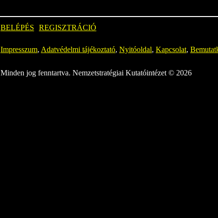
BELÉPÉS
REGISZTRÁCIÓ
Impresszum
,
Adatvédelmi tájékoztató
,
Nyitóoldal
,
Kapcsolat
,
Bemutat
Minden jog fenntartva. Nemzetstratégiai Kutatóintézet © 2026