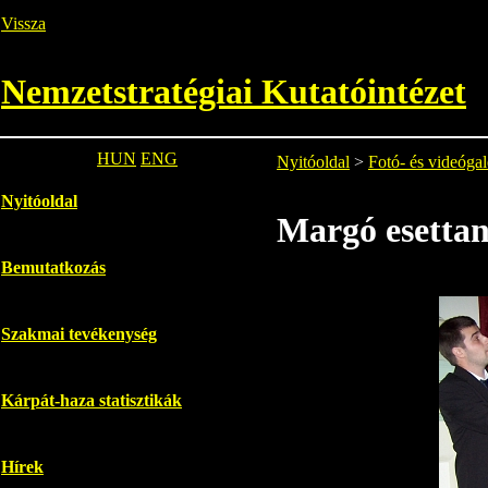
Vissza
Nemzetstratégiai Kutatóintézet
HUN
ENG
Nyitóoldal
>
Fotó- és videógal
Nyitóoldal
Margó esettan
Bemutatkozás
Szakmai tevékenység
Kárpát-haza statisztikák
Hírek