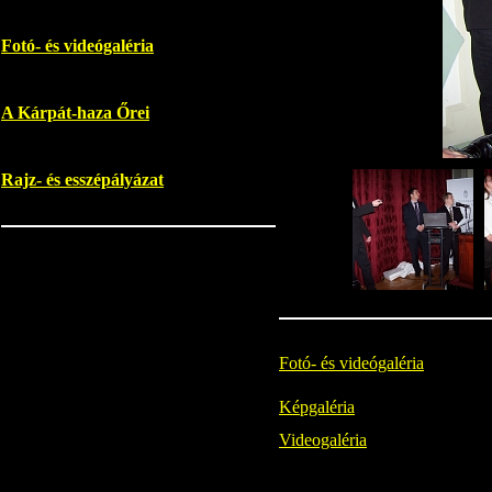
Fotó- és videógaléria
A Kárpát-haza Őrei
Rajz- és esszépályázat
Fotó- és videógaléria
Képgaléria
Videogaléria