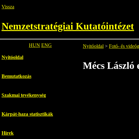
Vissza
Nemzetstratégiai Kutatóintézet
HUN
ENG
Nyitóoldal
>
Fotó- és videóg
Nyitóoldal
Mécs László
Bemutatkozás
Szakmai tevékenység
Kárpát-haza statisztikák
Hírek