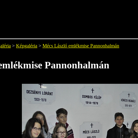
aléria
>
Képgaléria
>
Mécs László emlékmise Pannonhalmán
 emlékmise Pannonhalmán