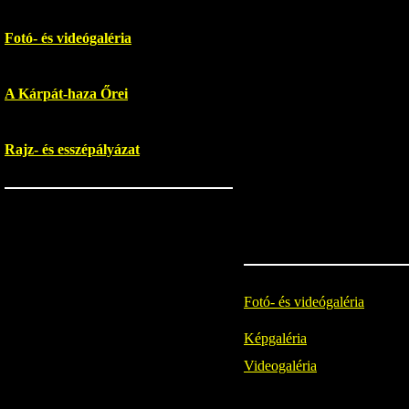
Fotó- és videógaléria
A Kárpát-haza Őrei
Rajz- és esszépályázat
Fotó- és videógaléria
Képgaléria
Videogaléria