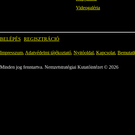
Videogaléria
BELÉPÉS
REGISZTRÁCIÓ
Impresszum
,
Adatvédelmi tájékoztató
,
Nyitóoldal
,
Kapcsolat
,
Bemutat
Minden jog fenntartva. Nemzetstratégiai Kutatóintézet © 2026