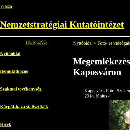
Vissza
Nemzetstratégiai Kutatóintézet
HUN
ENG
Nyitóoldal
>
Fotó- és videógal
Nyitóoldal
Megemlékezés 
Kaposváron
Bemutatkozás
Szakmai tevékenység
Kaposvár - Fotó: Szeker
2014. június 4.
Kárpát-haza statisztikák
Hírek