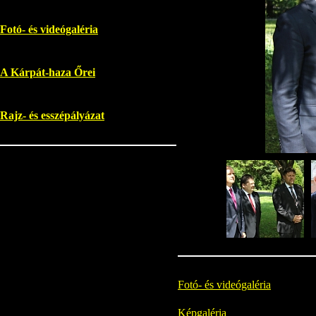
Fotó- és videógaléria
A Kárpát-haza Őrei
Rajz- és esszépályázat
Fotó- és videógaléria
Képgaléria