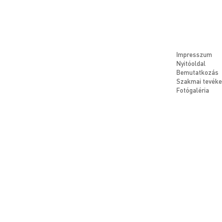
Impresszum
Nyitóoldal
Bemutatkozás
Szakmai tevék
Fotógaléria