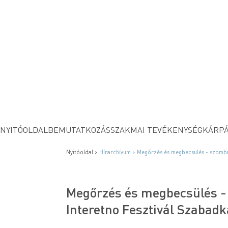
NYITÓOLDAL
BEMUTATKOZÁS
SZAKMAI TEVÉKENYSÉG
KÁRPÁ
Nyitóoldal >
Hírarchívum >
Megőrzés és megbecsülés - szombat
Megőrzés és megbecsülés - 
Interetno Fesztivál Szabad