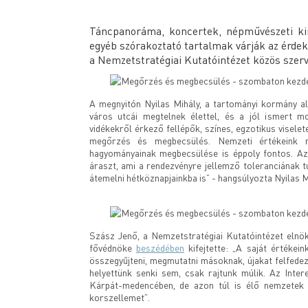
Táncpanoráma, koncertek, népművészeti kira
egyéb szórakoztató tartalmak várják az érd
a Nemzetstratégiai Kutatóintézet közös szerv
A megnyitón Nyilas Mihály, a tartományi kormány al
város utcái megtelnek élettel, és a jól ismert mo
vidékekről érkező fellépők, színes, egzotikus viselet
megőrzés és megbecsülés. Nemzeti értékeink
hagyományainak megbecsülése is éppoly fontos. Az 
áraszt, ami a rendezvényre jellemző toleranciának t
átemelni hétköznapjainkba is” - hangsúlyozta Nyilas M
Szász Jenő, a Nemzetstratégiai Kutatóintézet elnöke
fővédnöke
beszédében
kifejtette: „A saját értékein
összegyűjteni, megmutatni másoknak, újakat felfedez
helyettünk senki sem, csak rajtunk múlik. Az Inte
Kárpát-medencében, de azon túl is élő nemzetek k
korszellemet”.