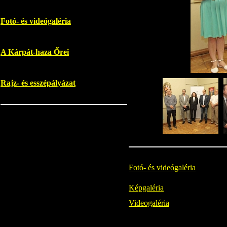
Fotó- és videógaléria
A Kárpát-haza Őrei
Rajz- és esszépályázat
Fotó- és videógaléria
Képgaléria
Videogaléria