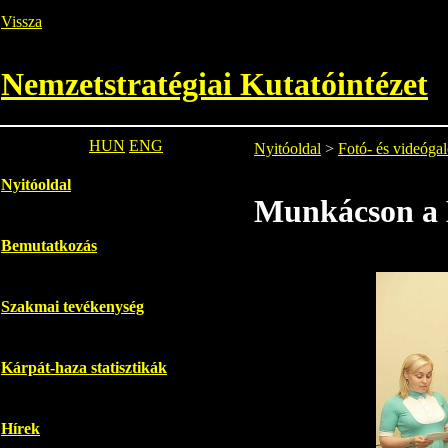
Vissza
Nemzetstratégiai Kutatóintézet
HUN
ENG
Nyitóoldal
>
Fotó- és videógal
Nyitóoldal
Munkácson a B
Bemutatkozás
Szakmai tevékenység
Kárpát-haza statisztikák
Hírek