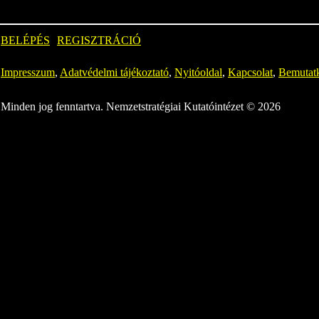
BELÉPÉS
REGISZTRÁCIÓ
Impresszum
,
Adatvédelmi tájékoztató
,
Nyitóoldal
,
Kapcsolat
,
Bemutat
Minden jog fenntartva. Nemzetstratégiai Kutatóintézet © 2026