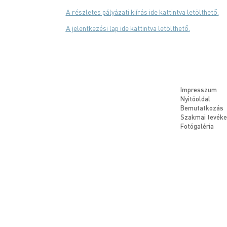
A részletes pályázati kiírás ide kattintva letölthető.
A jelentkezési lap ide kattintva letölthető.
Impresszum
Nyitóoldal
Bemutatkozás
Szakmai tevék
Fotógaléria