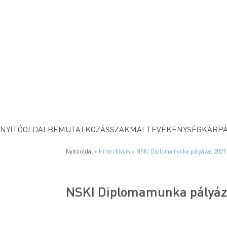
NYITÓOLDAL
BEMUTATKOZÁS
SZAKMAI TEVÉKENYSÉG
KÁRPÁ
Nyitóoldal >
Hírarchívum >
NSKI Diplomamunka pályázat 2021
NSKI Diplomamunka pályáz