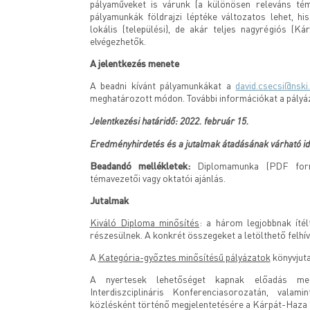
pályaműveket is várunk (a különösen releváns tém
pályamunkák földrajzi léptéke változatos lehet, hi
lokális (települési), de akár teljes nagyrégiós (
elvégezhetők.
A jelentkezés menete
A beadni kívánt pályamunkákat a
david.csecsi@nski
meghatározott módon. További információkat a pályáz
Jelentkezési határidő: 2022. február 15.
Eredményhirdetés és a jutalmak átadásának várható id
Beadandó mellékletek:
Diplomamunka (PDF formá
témavezetői vagy oktatói ajánlás.
Jutalmak
Kiváló Diploma minősítés
: a három legjobbnak íté
részesülnek. A konkrét összegeket a letölthető felhí
A
Kategória-győztes minősítésű pályázatok
könyvjut
A nyertesek lehetőséget kapnak előadás meg
Interdiszciplináris Konferenciasorozatán, vala
közlésként történő megjelentetésére a Kárpát-Haza 