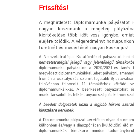
Frissítés!
A meghirdetett Diplomamunka pályázatot ig
nagyon köszönünk a rengeteg pályázón
kiértékelése több időt vesz igénybe, emia
elejére tolódik. A végeredményt honlapunkon
türelmét és megértését nagyon köszönjük!
A Nemzetstratégiai Kutatóintézet pályázatot hirde
nemzetstratégiai jellegű vagy jelentőségű témakör
diplomamunka pályázaton a 2020/2021-es tanév 
megvédett diplomamunkákkal lehet pályázni, amennyi
(romániai osztályozás szerint legalább 8; szlovákia
felhívásban felsorolt 11 témakörhöz kötődő s
diplomamunkáikkal. A beérkezett pályázatokat é
munkatársaiból és felkért anyaországi és külhoni szak
A beadott dolgozatok közül a legjobb három szerző
kiosztásra kerülnek.
A Diplomamunka pályázat keretében olyan diplomam
külhonban és/vagy a diaszpórában (külföldön) élő ma
diplomamunkák témaköre minden tudományterületr