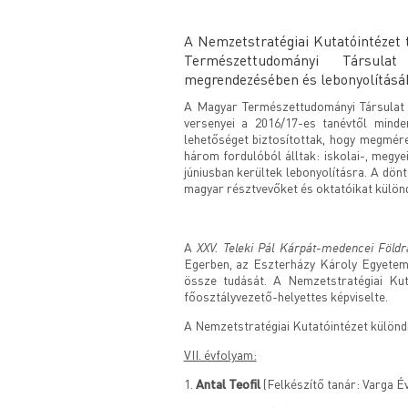
A Nemzetstratégiai Kutatóintézet 
Természettudományi Társulat
megrendezésében és lebonyolításá
A Magyar Természettudományi Társulat n
versenyei a 2016/17-es tanévtől mind
lehetőséget biztosítottak, hogy megmér
három fordulóból álltak: iskolai-, megy
júniusban kerültek lebonyolításra. A dö
magyar résztvevőket és oktatóikat különd
XXV. Teleki Pál Kárpát-medencei Földra
A
Egerben, az Eszterházy Károly Egyetemen
össze tudását. A Nemzetstratégiai Ku
főosztályvezető-helyettes képviselte.
A Nemzetstratégiai Kutatóintézet különdí
VII. évfolyam:
1.
Antal Teofil
(Felkészítő tanár: Varga É