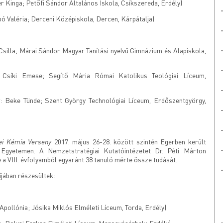
er Kinga; Petőfi Sándor Általános Iskola, Csíkszereda, Erdély)
bó Valéria; Derceni Középiskola, Dercen, Kárpátalja)
 Csilla; Márai Sándor Magyar Tanítási nyelvű Gimnázium és Alapiskola,
: Csíki Emese; Segítő Mária Római Katolikus Teológiai Líceum,
r: Beke Tünde; Szent György Technológiai Líceum, Erdőszentgyörgy,
ei Kémia Verseny
2017. május 26-28. között szintén Egerben került
Egyetemen. A Nemzetstratégiai Kutatóintézetet Dr. Péti Márton
tve a VIII. évfolyamból egyaránt 38 tanuló mérte össze tudását.
jában részesültek:
 Apollónia; Jósika Miklós Elméleti Líceum, Torda, Erdély)