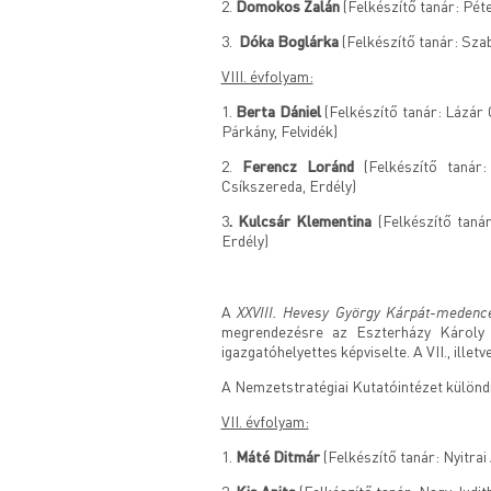
2.
Domokos Zalán
(Felkészítő tanár: Pét
3.
Dóka Boglárka
(Felkészítő tanár: Sza
VIII. évfolyam:
1.
Berta Dániel
(Felkészítő tanár: Lázár
Párkány, Felvidék)
2.
Ferencz Loránd
(Felkészítő tanár
Csíkszereda, Erdély)
3
. Kulcsár Klementina
(Felkészítő taná
Erdély)
XXVIII. Hevesy György Kárpát-medenc
A
megrendezésre az Eszterházy Károly 
igazgatóhelyettes képviselte. A VII., ille
A Nemzetstratégiai Kutatóintézet különdí
VII. évfolyam:
1.
Máté Ditmár
(Felkészítő tanár: Nyitrai