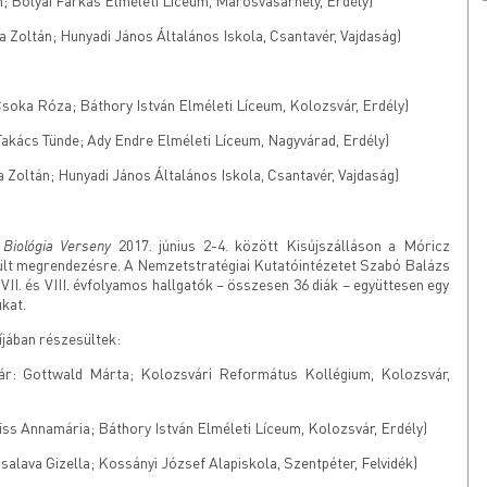
h; Bolyai Farkas Elméleti Líceum, Marosvásárhely, Erdély)
a Zoltán; Hunyadi János Általános Iskola, Csantavér, Vajdaság)
Csoka Róza; Báthory István Elméleti Líceum, Kolozsvár, Erdély)
 Takács Tünde; Ady Endre Elméleti Líceum, Nagyvárad, Erdély)
a Zoltán; Hunyadi János Általános Iskola, Csantavér, Vajdaság)
Biológia Verseny
2017. június 2-4. között Kisújszálláson a Móricz
t megrendezésre. A Nemzetstratégiai Kutatóintézetet Szabó Balázs
 VII. és VIII. évfolyamos hallgatók – összesen 36 diák – együttesen egy
kat.
jában részesültek:
nár: Gottwald Márta; Kolozsvári Református Kollégium, Kolozsvár,
Kiss Annamária; Báthory István Elméleti Líceum, Kolozsvár, Erdély)
Csalava Gizella; Kossányi József Alapiskola, Szentpéter, Felvidék)