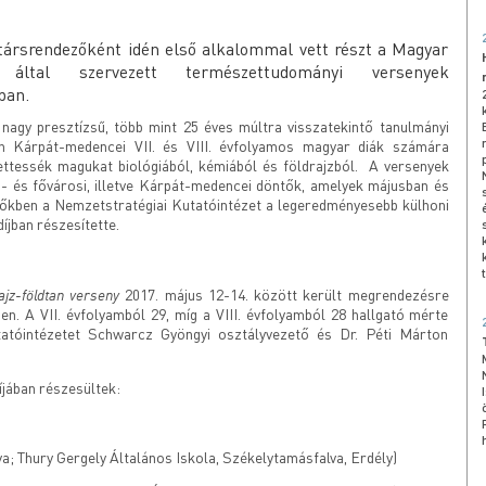
társrendezőként idén első alkalommal vett részt a Magyar
 által szervezett természettudományi versenyek
ban.
agy presztízsű, több mint 25 éves múltra visszatekintő tanulmányi
en Kárpát-medencei VII. és VIII. évfolyamos magyar diák számára
ettessék magukat biológiából, kémiából és földrajzból. A versenyek
ei- és fővárosi, illetve Kárpát-medencei döntők, amelyek májusban és
ntőkben a Nemzetstratégiai Kutatóintézet a legeredményesebb külhoni
íjban részesítette.
jz-földtan verseny
2017. május 12-14. között került megrendezésre
. A VII. évfolyamból 29, míg a VIII. évfolyamból 28 hallgató mérte
tatóintézetet Schwarcz Gyöngyi osztályvezető és Dr. Péti Márton
jában részesültek:
va; Thury Gergely Általános Iskola, Székelytamásfalva, Erdély)