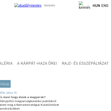
HUN
ENG
ALÉRIA
A KÁRPÁT-HAZA ŐREI
RAJZ- ÉS ESSZÉPÁLYÁZAT
Hírek
2026. július 10.
És most hogy élnek a magyarok?
Hiánypótló magyarságkutatási publikáció
jelent meg a Nemzetstratégiai Kutatóintézet
gondozásában