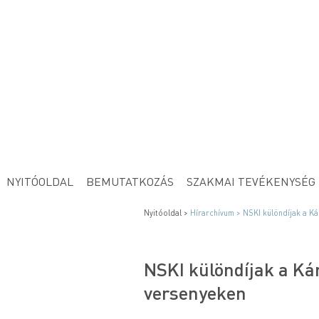
NYITÓOLDAL
BEMUTATKOZÁS
SZAKMAI TEVÉKENYSÉG
Nyitóoldal >
Hírarchívum >
NSKI különdíjak a K
NSKI különdíjak a K
versenyeken