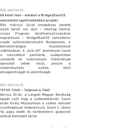
2026. március 26.
Híd kelet felé – elindult a Bridge2EastCE
nemzetközi együttműködési projekt
2026. március 24-én ünnepélyes keretek
között került sor a(z) – Interreg Central
Europe Program társfinanszírozásával
megvalósuló – Bridge2EastCE nemzetközi
projekt nyitórendezvényére Budapesten, a
Nemzetstratégiai Kutatóintézet
székházában. A „kick-off” eseményen hazai
és nemzetközi partnerek, szakpolitikai
szereplők és tudományos intézmények
képviselői vettek részt, jelezve a
kezdeményezés széles körű
támogatottságát és jelentőségét.
2026. március 25.
TOTUS TUUS – Teljesen a Tiéd!
Március 23-án, a Lengyel-Magyar Barátság
Napján nyílt meg a székesfehérvári Szent
István Király Múzeumban a széles nemzeti
összefogással megvalósuló, Szent II. János
Pál pápa életét és történelemre gyakorolt
hatását bemutató tárlat.