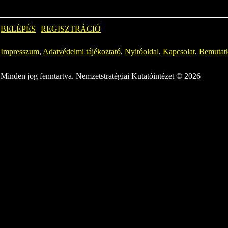
BELÉPÉS
REGISZTRÁCIÓ
Impresszum
,
Adatvédelmi tájékoztató
,
Nyitóoldal
,
Kapcsolat
,
Bemutat
Minden jog fenntartva. Nemzetstratégiai Kutatóintézet © 2026