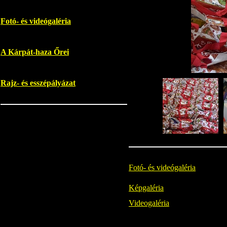
Fotó- és videógaléria
A Kárpát-haza Őrei
Rajz- és esszépályázat
Fotó- és videógaléria
Képgaléria
Videogaléria