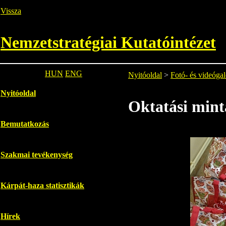
Vissza
Nemzetstratégiai Kutatóintézet
HUN
ENG
Nyitóoldal
>
Fotó- és videógal
Nyitóoldal
Oktatási mint
Bemutatkozás
Szakmai tevékenység
Kárpát-haza statisztikák
Hírek