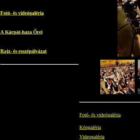
Fotó- és videógaléria
A Kárpát-haza Őrei
Rajz- és esszépályázat
Fotó- és videógaléria
Képgaléria
Videogaléria