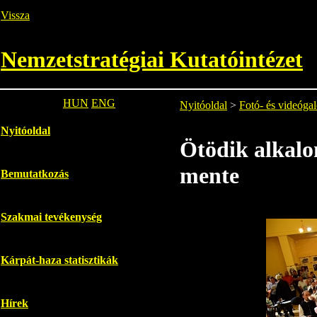
Vissza
Nemzetstratégiai Kutatóintézet
HUN
ENG
Nyitóoldal
>
Fotó- és videógal
Nyitóoldal
Ötödik alkalo
mente
Bemutatkozás
Szakmai tevékenység
Kárpát-haza statisztikák
Hírek