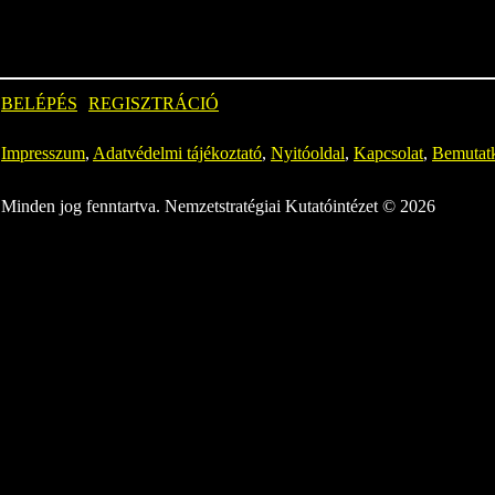
BELÉPÉS
REGISZTRÁCIÓ
Impresszum
,
Adatvédelmi tájékoztató
,
Nyitóoldal
,
Kapcsolat
,
Bemutat
Minden jog fenntartva. Nemzetstratégiai Kutatóintézet © 2026