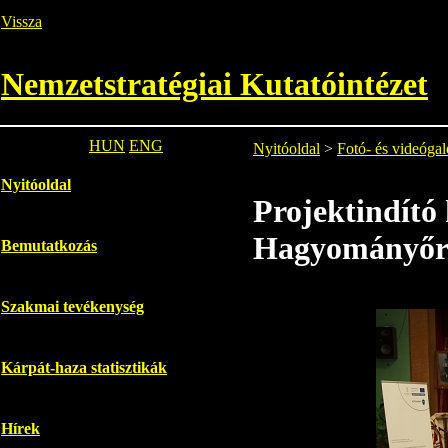
Vissza
Nemzetstratégiai Kutatóintézet
HUN
ENG
Nyitóoldal
>
Fotó- és videógal
Nyitóoldal
Projektindító
Hagyományőrző
Bemutatkozás
Szakmai tevékenység
Kárpát-haza statisztikák
Hírek