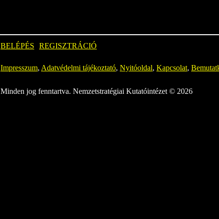
BELÉPÉS
REGISZTRÁCIÓ
Impresszum
,
Adatvédelmi tájékoztató
,
Nyitóoldal
,
Kapcsolat
,
Bemutat
Minden jog fenntartva. Nemzetstratégiai Kutatóintézet © 2026