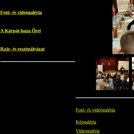
Fotó- és videógaléria
A Kárpát-haza Őrei
Rajz- és esszépályázat
Fotó- és videógaléria
Képgaléria
Videogaléria