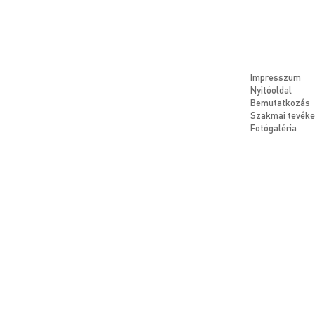
Impresszum
Nyitóoldal
Bemutatkozás
Szakmai tevék
Fotógaléria