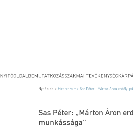
NYITÓOLDAL
BEMUTATKOZÁS
SZAKMAI TEVÉKENYSÉG
KÁRPÁ
Nyitóoldal >
Hírarchívum >
Sas Péter: „Márton Áron erdélyi pü
Sas Péter: „Márton Áron erd
munkássága”