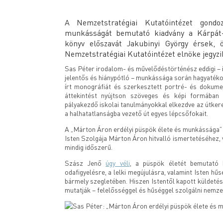
A Nemzetstratégiai Kutatóintézet gond
munkásságát bemutató kiadvány a Kárpát-
könyv előszavát Jakubinyi György érsek,
Nemzetstratégiai Kutatóintézet elnöke jegyzi
Sas Péter irodalom- és művelődéstörténész eddigi – 
jelentős és hiánypótló – munkássága során hagyatéko
írt monográfiát és szerkesztett portré- és dokumen
áttekintést nyújtson szöveges és képi formába
pályakezdő iskolai tanulmányokkal elkezdve az útkere
a halhatatlanságba vezető út egyes lépcsőfokait.
A „Márton Áron erdélyi püspök élete és munkássága” 
Isten Szolgája Márton Áron hitvalló ismertetéséhez, v
mindig időszerű.
Szász Jenő
úgy véli
, a püspök életét bemutató 
odafigyelésre, a lelki megújulásra, valamint Isten hű
bármely szegletében. Hiszen Istentől kapott küldetés
mutatják – felelősséggel és hűséggel szolgálni nemz