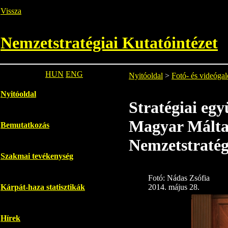
Vissza
Nemzetstratégiai Kutatóintézet
HUN
ENG
Nyitóoldal
>
Fotó- és videógal
Nyitóoldal
Stratégiai eg
Magyar Máltai 
Bemutatkozás
Nemzetstratég
Szakmai tevékenység
Fotó: Nádas Zsófia
2014. május 28.
Kárpát-haza statisztikák
Hírek