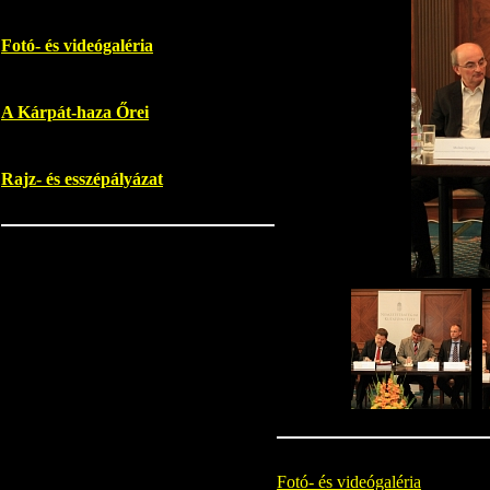
Fotó- és videógaléria
A Kárpát-haza Őrei
Rajz- és esszépályázat
Fotó- és videógaléria