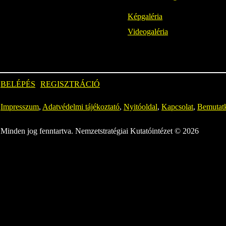
Képgaléria
Videogaléria
BELÉPÉS
REGISZTRÁCIÓ
Impresszum
,
Adatvédelmi tájékoztató
,
Nyitóoldal
,
Kapcsolat
,
Bemutat
Minden jog fenntartva. Nemzetstratégiai Kutatóintézet © 2026