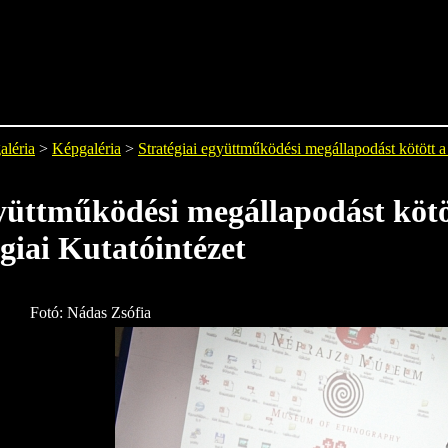
aléria
>
Képgaléria
>
Stratégiai együttműködési megállapodást kötött a 
gyüttműködési megállapodást köt
giai Kutatóintézet
Fotó: Nádas Zsófia