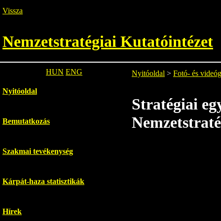
Vissza
Nemzetstratégiai Kutatóintézet
HUN
ENG
Nyitóoldal
>
Fotó- és videóg
Nyitóoldal
Stratégiai e
Nemzetstraté
Bemutatkozás
Szakmai tevékenység
Kárpát-haza statisztikák
Hírek