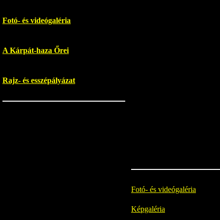
Fotó- és videógaléria
A Kárpát-haza Őrei
Rajz- és esszépályázat
Fotó- és videógaléria
Képgaléria