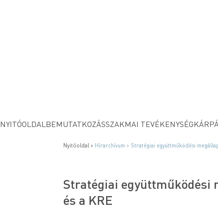
NYITÓOLDAL
BEMUTATKOZÁS
SZAKMAI TEVÉKENYSÉG
KÁRPÁ
Nyitóoldal >
Hírarchívum >
Stratégiai együttműködési megállap
Stratégiai együttműködési 
és a KRE