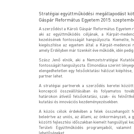
Stratégiai együttműködési megállapodást köt
Gáspár Református Egyetem 2015. szeptemb
A szerződést a Károli Gáspár Református Egyetem rész
aki az együttműködés céljának, a Kárpát-medence
kezelésének fontosságát hangsúlyozta. Kiemelte, ho
kiegészítése az egyetem által a Kárpát-medencei m
amely Erdélyben már tizenkét éve működik, idén pedig e
Szász Jenő elnök, aki a Nemzetstratégiai Kutatói
fontosságát hangsúlyozta. Elmondása szerint lényege
elengedhetetlen egy felsőoktatási hálózat kiépítés
partner lehet.
A stratégiai partnerek a szerződés keretei között
koncepció összeállításában és folyamatos továb
határokon átívelő felsőoktatási, szak- és felnőttk
kutatási és innovációs kezdeményezésekben.
A közös célok érdekében a felek összehangolt fej
beleértve az uniós, az állami, az önkormányzati, a 
közötti fejlesztési időszakban kiemelt hangsúllyal k
Területi Együttműködés programjaiból, valamint
lehetőségeket.