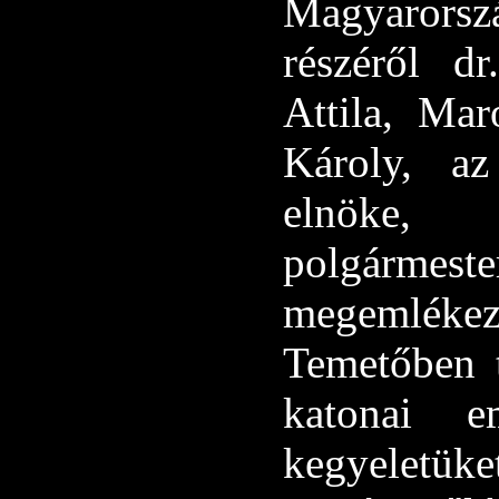
Magyarors
részéről d
Attila, Mar
Károly, a
elnöke, 
polgármeste
megemléke
Temetőben t
katonai e
kegyeletük