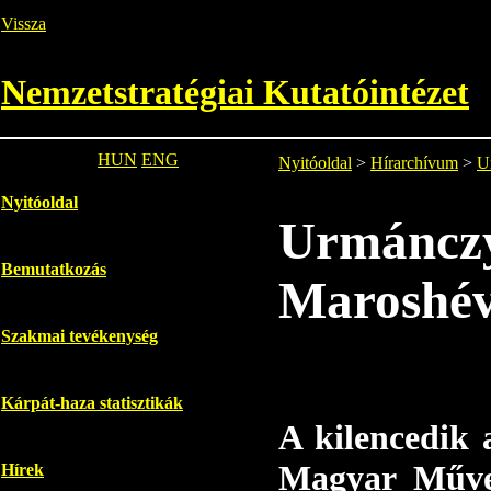
Vissza
Nemzetstratégiai Kutatóintézet
HUN
ENG
Nyitóoldal
>
Hírarchívum
>
U
Nyitóoldal
Urmáncz
Bemutatkozás
Maroshév
Szakmai tevékenység
Kárpát-haza statisztikák
A kilencedik
Magyar Művel
Hírek