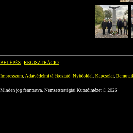
BELÉPÉS
REGISZTRÁCIÓ
Impresszum
,
Adatvédelmi tájékoztató
,
Nyitóoldal
,
Kapcsolat
,
Bemutat
Minden jog fenntartva. Nemzetstratégiai Kutatóintézet © 2026