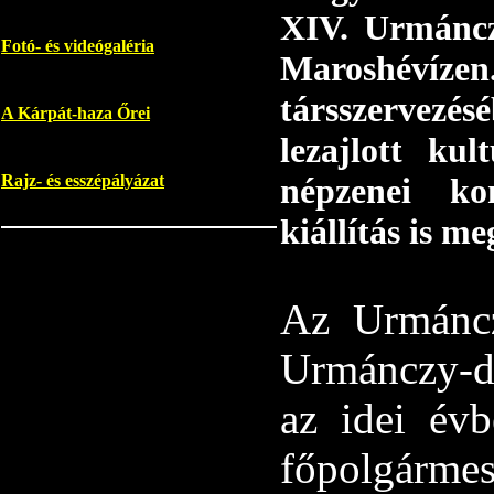
XIV. Urmáncz
Fotó- és videógaléria
Maroshévízen
társszervezé
A Kárpát-haza Őrei
lezajlott ku
népzenei kon
Rajz- és esszépályázat
kiállítás is m
Az Urmáncz
Urmánczy-dí
az idei évb
főpolgármes