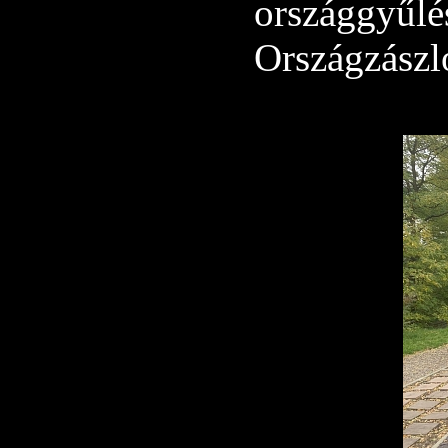
országgyű
Országzászl