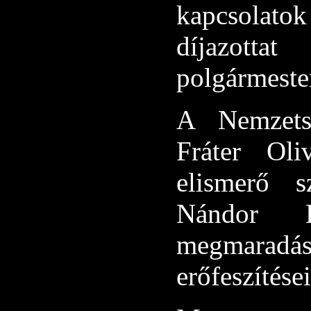
kapcsolatok
díjazott
polgármester
A Nemzetst
Fráter Oli
elismerő s
Nándor E
megmaradás
erőfeszítései