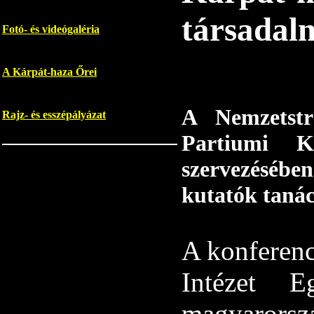
társadalm
Fotó- és videógaléria
A Kárpát-haza Őrei
A Nemzetstr
Rajz- és esszépályázat
Partiumi K
szervezésébe
kutatók taná
A konferenc
Intézet E
magyaror