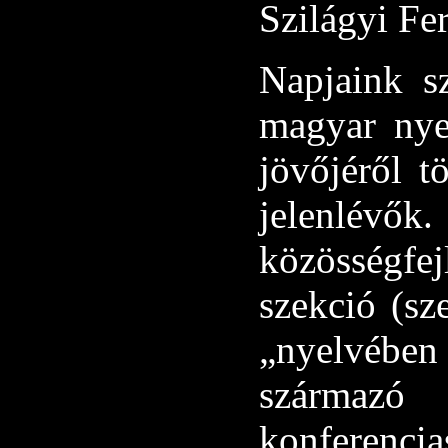
Szilágyi Fe
Napjaink sz
magyar nyel
jövőjéről t
jelenlévő
közösségfej
szekció (sz
„nyelvébe
származ
konfere