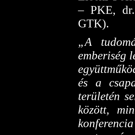
– PKE, dr.
GTK).
„A tudom
emberiség l
együttműköd
és a csapa
területén s
között, mi
konfere