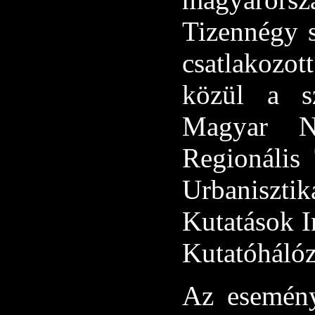
Tizennégy 
csatlakozot
közül a sz
Magyar N
Regionális
Urbanisztik
Kutatások I
Kutatóhálóz
Az esemény