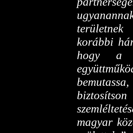
partnersége
ugyananna
területnek
korábbi hár
hogy a k
együttműkö
bemutass
biztosítso
szemlélteté
magyar közö