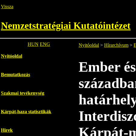
Vissza
Nemzetstratégiai Kutatóintézet
HUN
ENG
Nyitóoldal
>
Hírarchívum
>
E
Nyitóoldal
Ember és
Bemutatkozás
században
Szakmai tevékenység
határhely
Interdisz
Kárpát-haza statisztikák
Kárpát-m
Hírek