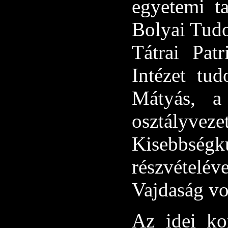
egyetemi t
Bolyai Tud
Tátrai Pat
Intézet tu
Mátyás, a 
osztályvezet
Kisebbs
részvételéve
Vajdaság vo
Az idei ko