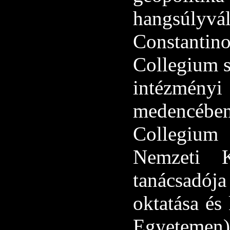
hangsúlyv
Constantin
Collegium s
intézményi
medencéb
Collegium 
Nemzeti K
tanácsadója
oktatása és
Egyetemen)