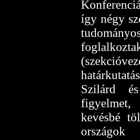
Konferenciá
így négy sz
tudományos 
foglalkozt
(szekció
határkutat
Szilárd é
figyelmet
kevésbé töl
országok