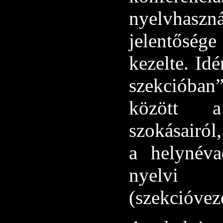
nyelvhaszná
jelentőség
kezelte. Id
szekcióban”
között a
szokásairól,
a helynéva
nyelvi k
(szekcióveze