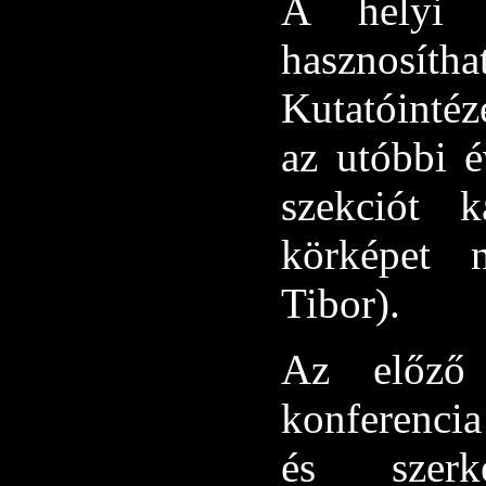
A helyi ku
hasznosít
Kutatóintéze
az utóbbi é
szekciót k
körképet n
Tibor).
Az előző
konferencia
és szerk