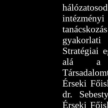
hálózatosod
intézményi
tanácskoz
gyakorlati
Stratégiai 
alá a
Társadalo
Érseki Főis
dr. Sebest
Érseki Főisk