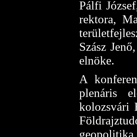
Pálfi Józse
rektora, M
területfejl
Szász Jenő,
elnöke.
A konferenc
plenáris e
kolozsvári
Földrajztud
geopoli