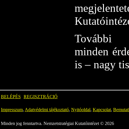
megjelentet
Kutatóintéz
További t
minden érde
is – nagy ti
BELÉPÉS
REGISZTRÁCIÓ
Impresszum
,
Adatvédelmi tájékoztató
,
Nyitóoldal
,
Kapcsolat
,
Bemutat
Minden jog fenntartva. Nemzetstratégiai Kutatóintézet © 2026