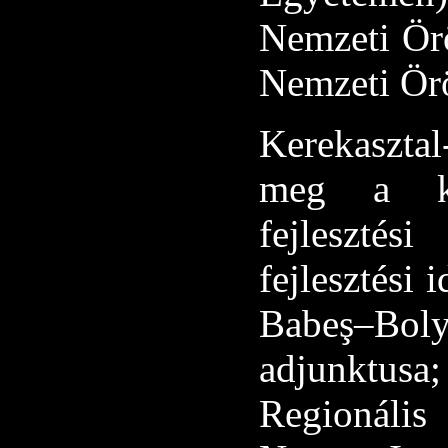
Nemzeti Örö
Nemzeti Örö
Kerekasztal
meg a kü
fejlesztés
fejlesztési
Babeş–Bol
adjunktus
Regionáli