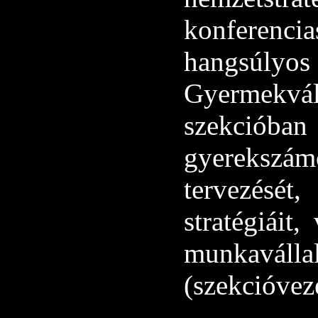
konferenc
hangsúl
Gyermekvá
szekciób
gyerekszám
tervezését
stratégiáit
munkaváll
(szekcióveze