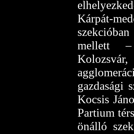
elhelyezke
Kárpát-med
szekcióban
mellett 
Kolozsvá
agglomeráci
gazdasági s
Kocsis Jáno
Partium tér
önálló szek