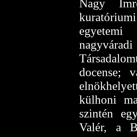
Nagy Imre
kuratórium
egyetemi 
nagyvár
Társadalom
docense; 
elnökhelye
külhoni mag
szintén eg
Valér, a 