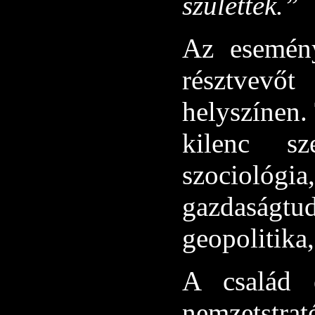
születtek.”
Az esemény
résztvevőt
helyszínen.
kilenc s
szociol
gazdaságtud
geopolitika
A család 
nemzets