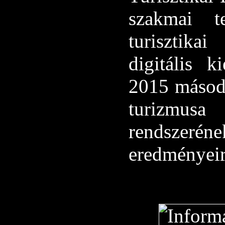
szakmai te
turisztika
digitális k
2015 másodi
turizmusa
rendszeré
eredményeir