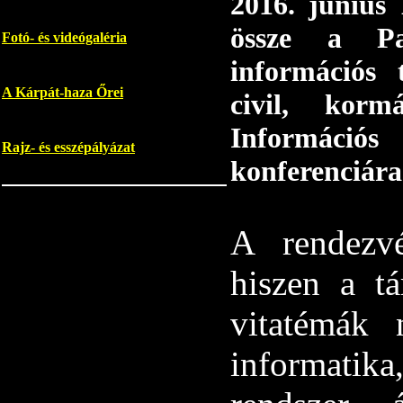
2016. június
össze a Pa
Fotó- és videógaléria
információs 
A Kárpát-haza Őrei
civil, korm
Információ
Rajz- és esszépályázat
konferenciár
A rendezvé
hiszen a tá
vitatémák 
informatik