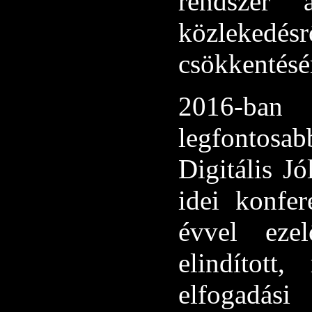
rendszer á
közlekedés
csökkentésé
2016-ban 
legfontosab
Digitális Jó
idei konfe
évvel ezel
elindított
elfogadási