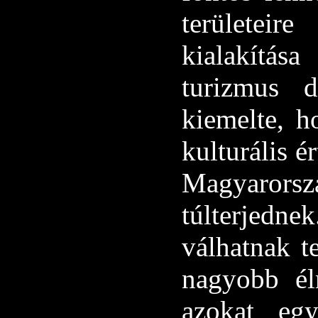
területeire
kialakítás
turizmus d
kiemelte, h
kulturális 
Magyarors
túlterjedne
válhatnak t
nagyobb él
azokat egy