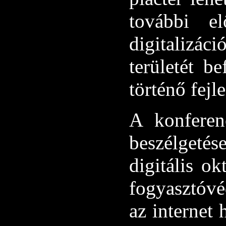
további e
digitalizác
területét b
történő fejl
A konferen
beszélgetés
digitális o
fogyasztóv
az internet 