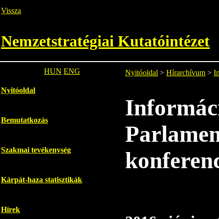
Vissza
Nemzetstratégiai Kutatóintézet
HUN
ENG
Nyitóoldal
>
Hírarchívum
>
I
Nyitóoldal
Informác
Bemutatkozás
Parlament
Szakmai tevékenység
konferen
Kárpát-haza statisztikák
Hírek