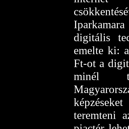
csökkentés
Iparkamara 
digitális t
emelte ki: 
Ft-ot a digi
minél t
Magyarors
képzéseket
teremteni 
piactér leh