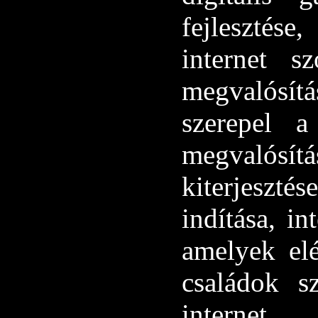
fejlesztése
internet sz
megvalósít
szerepel a
megvalósítá
kiterjeszté
indítása, i
amelyek el
családok s
internet