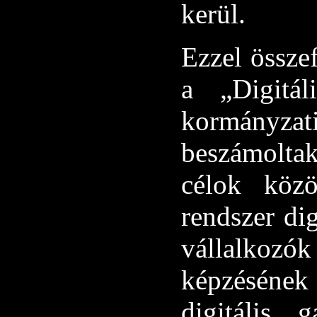
kerül.
Ezzel össze
a „Digitál
kormányz
beszámolta
célok közö
rendszer dig
vállalkoz
képzésének 
digitális 