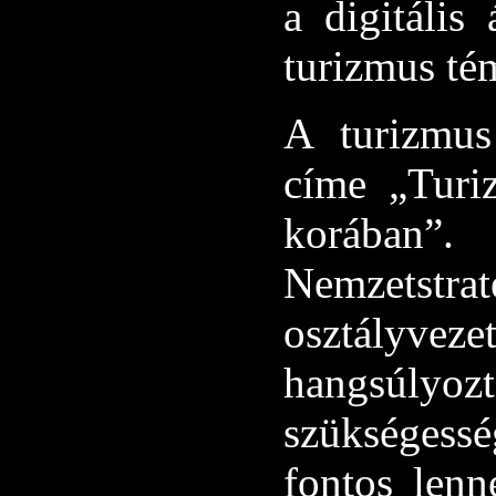
a digitális
turizmus té
A turizmus
címe „Turi
korában
Nemzets
osztályve
hangsúl
szükségess
fontos len